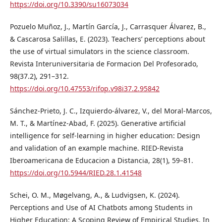
https://doi.org/10.3390/su16073034
Pozuelo Muñoz, J., Martín García, J., Carrasquer Álvarez, B.,
& Cascarosa Salillas, E. (2023). Teachers’ perceptions about
the use of virtual simulators in the science classroom.
Revista Interuniversitaria de Formacion Del Profesorado,
98(37.2), 291–312.
https://doi.org/10.47553/rifop.v98i37.2.95842
Sánchez-Prieto, J. C., Izquierdo-álvarez, V., del Moral-Marcos,
M. T., & Martínez-Abad, F. (2025). Generative artificial
intelligence for self-learning in higher education: Design
and validation of an example machine. RIED-Revista
Iberoamericana de Educacion a Distancia, 28(1), 59–81.
https://doi.org/10.5944/RIED.28.1.41548
Schei, O. M., Møgelvang, A., & Ludvigsen, K. (2024).
Perceptions and Use of AI Chatbots among Students in
Higher Education: A Scoping Review of Empirical Studies. In