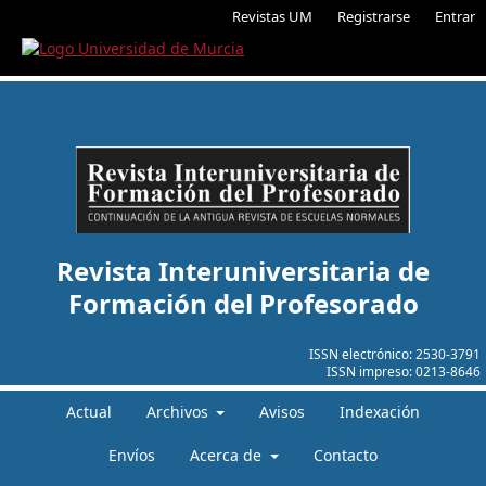
Revistas UM
Registrarse
Entrar
Revista Interuniversitaria de
Formación del Profesorado
ISSN electrónico:
2530-3791
ISSN impreso:
0213-8646
Actual
Archivos
Avisos
Indexación
Envíos
Acerca de
Contacto