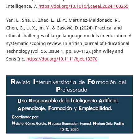
Intelligence, 7.
https://doi.org/10.1016/j.caeai.2024.100255
Yan, L., Sha, L., Zhao, L., Li, Y., Martinez-Maldonado, R.,
Chen, G., Li, X., Jin, Y., & Gašević, D. (2024). Practical and
ethical challenges of large language models in education: A
systematic scoping review. In British Journal of Educational
Technology (Vol. 55, Issue 1, pp. 90–112). John Wiley and
Sons Inc.
https://doi.org/10.1111/bjet.13370