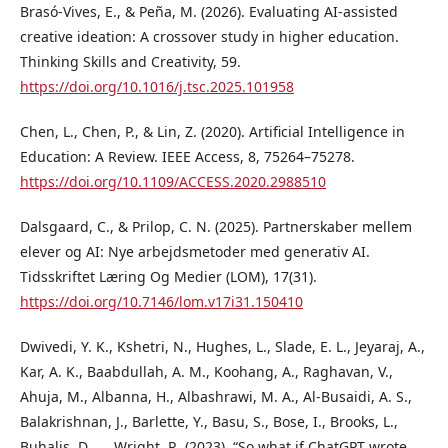
Brasó-Vives, E., & Peña, M. (2026). Evaluating AI-assisted
creative ideation: A crossover study in higher education.
Thinking Skills and Creativity, 59.
https://doi.org/10.1016/j.tsc.2025.101958
Chen, L., Chen, P., & Lin, Z. (2020). Artificial Intelligence in
Education: A Review. IEEE Access, 8, 75264–75278.
https://doi.org/10.1109/ACCESS.2020.2988510
Dalsgaard, C., & Prilop, C. N. (2025). Partnerskaber mellem
elever og AI: Nye arbejdsmetoder med generativ AI.
Tidsskriftet Læring Og Medier (LOM), 17(31).
https://doi.org/10.7146/lom.v17i31.150410
Dwivedi, Y. K., Kshetri, N., Hughes, L., Slade, E. L., Jeyaraj, A.,
Kar, A. K., Baabdullah, A. M., Koohang, A., Raghavan, V.,
Ahuja, M., Albanna, H., Albashrawi, M. A., Al-Busaidi, A. S.,
Balakrishnan, J., Barlette, Y., Basu, S., Bose, I., Brooks, L.,
Buhalis, D., … Wright, R. (2023). “So what if ChatGPT wrote