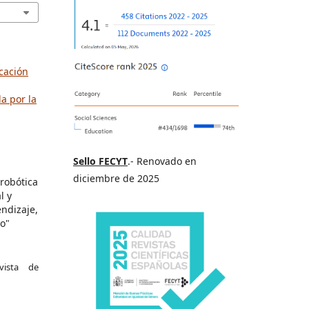
ucación
a por la
Sello FECYT
.- Renovado en
diciembre de 2025
robótica
l y
endizaje,
to"
vista de