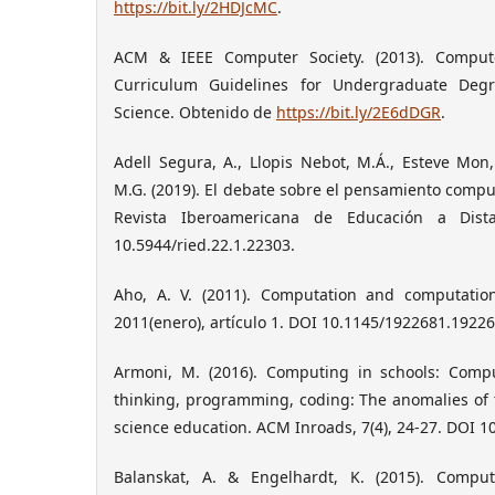
https://bit.ly/2HDJcMC
.
ACM & IEEE Computer Society. (2013). Compute
Curriculum Guidelines for Undergraduate Deg
Science. Obtenido de
https://bit.ly/2E6dDGR
.
Adell Segura, A., Llopis Nebot, M.Á., Esteve Mon,
M.G. (2019). El debate sobre el pensamiento compu
Revista Iberoamericana de Educación a Dista
10.5944/ried.22.1.22303.
Aho, A. V. (2011). Computation and computation
2011(enero), artículo 1. DOI 10.1145/1922681.19226
Armoni, M. (2016). Computing in schools: Compu
thinking, programming, coding: The anomalies of t
science education. ACM Inroads, 7(4), 24-27. DOI 1
Balanskat, A. & Engelhardt, K. (2015). Compu