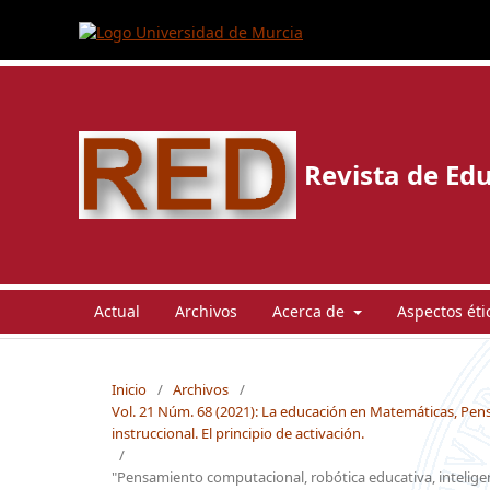
Revista de Edu
Actual
Archivos
Acerca de
Aspectos éti
Inicio
/
Archivos
/
Vol. 21 Núm. 68 (2021): La educación en Matemáticas, Pen
instruccional. El principio de activación.
/
"Pensamiento computacional, robótica educativa, inteligencia