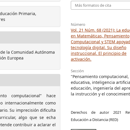
Más formatos de cita
Educación Primaria,
res
Número
Vol. 21 Núm. 68 (2021): La ed
en Matemáticas, Pensamiento
Computacional y STEM apoyad
tecnología digital. Su diseño
te de la Comunidad Autónoma
instruccional. El principio de
nión Europea
activación.
Sección
"Pensamiento computacional, 
educativa, inteligencia artificia
educación, ingeniería del apr
la instrucción y el conocimien
nto computacional” hace
do internacionalmente como
io. Su imprecisión dificulta
Derechos de autor 2021 Re
rricular, algo que se echa
Educación a Distancia (RED)
ende contribuir a aclarar el