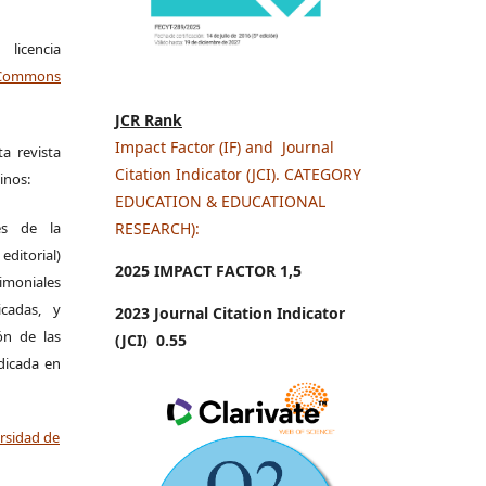
icencia
Commons
JCR Rank
Impact Factor (IF) and Journal
a revista
Citation Indicator (JCI). CATEGORY
inos:
EDUCATION & EDUCATIONAL
es de la
RESEARCH):
itorial)
2025 IMPACT FACTOR 1
,5
moniales
icadas, y
2023 Journal Citation Indicator
ión de las
(JCI) 0.55
ndicada en
ersidad de