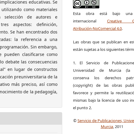
implicaciones educativas. Se
, utilizando como materiales
Esta obra está bajo una l
na selección de autores e
internacional
Creative 
res aspectos: definición,
Atribución-NoComercial 4.0
.
iento. Se han encontrado dos
zadas: la referencia a una
Las obras que se publican en est
e programación. Sin embargo,
están sujetas a los siguientes térm
ue pueden clasificarse como
ulo debate las consecuencias
1. El Servicio de Publicacion
al” en lugar de constructos
Universidad de Murcia (la ed
cación preuniversitaria de la
conserva los derechos patri
ativo más preciso, así como
(copyright) de las obras publ
onocimiento de la pedagogía,
favorece y permite la reutilizac
mismas bajo la licencia de uso i
el punto 2.
©
Servicio de Publicaciones, Univ
Murcia
, 2011