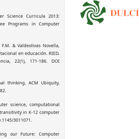
r Science Curricula 2013:
ree Programs in Computer
 F.M. & Valdeolivas Novella,
tacional en educación. RIED.
ncia, 22(1), 171-186. DOI
al thinking. ACM Ubiquity,
82.
ter science, computational
ransitivity in K-12 computer
0.1145/3011071.
ting our Future: Computer