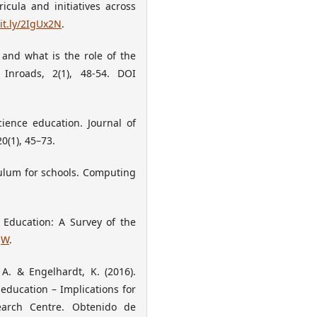
icula and initiatives across
bit.ly/2IgUx2N
.
 and what is the role of the
nroads, 2(1), 48-54. DOI
cience education. Journal of
0(1), 45–73.
iculum for schools. Computing
e Education: A Survey of the
QW
.
, A. & Engelhardt, K. (2016).
education – Implications for
earch Centre. Obtenido de