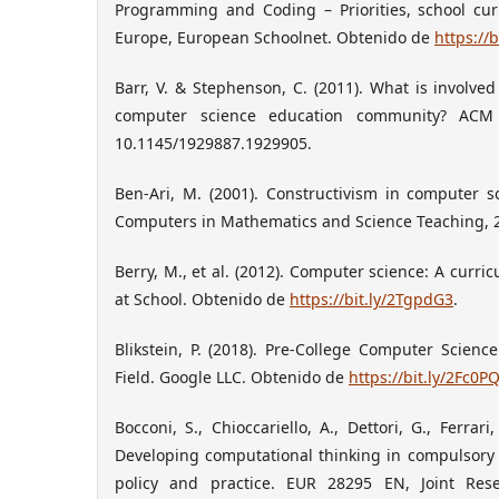
Programming and Coding – Priorities, school curr
Europe, European Schoolnet. Obtenido de
https://
Barr, V. & Stephenson, C. (2011). What is involved
computer science education community? ACM I
10.1145/1929887.1929905.
Ben-Ari, M. (2001). Constructivism in computer s
Computers in Mathematics and Science Teaching, 2
Berry, M., et al. (2012). Computer science: A curr
at School. Obtenido de
https://bit.ly/2TgpdG3
.
Blikstein, P. (2018). Pre-College Computer Scienc
Field. Google LLC. Obtenido de
https://bit.ly/2Fc0P
Bocconi, S., Chioccariello, A., Dettori, G., Ferrari
Developing computational thinking in compulsory 
policy and practice. EUR 28295 EN, Joint Res