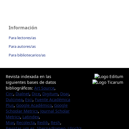
Información
Para lectores/as
Para autores/as
Para bibliotecarios/as
Revista indexada en las
siguientes bases de datos
bibliográficos:
Art Source
,
Circ
,
Dialnet
,
Dice
,
Digitum
,
Doaj
,
Dulcinea
,
Esci
,
Fuente Académica
Plus
,
Google Académico
,
Google
Schoolar Metrics
,
Journal Scholar
Metrics
,
Latindex
,
Miar
,
Recolecta
,
Redib
,
Resh
,
Revistas.um.es
,
Sherpa/Romeo
,
Ulrich’s