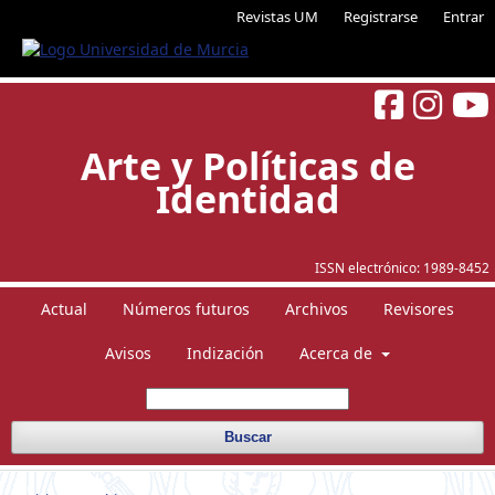
Revistas UM
Registrarse
Entrar
Arte y Políticas de
Identidad
ISSN electrónico:
1989-8452
Actual
Números futuros
Archivos
Revisores
Avisos
Indización
Acerca de
Buscar