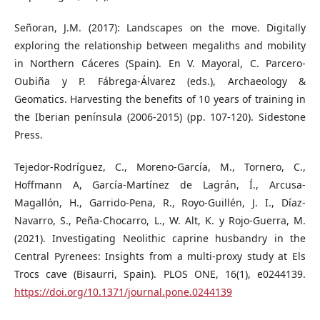
Señoran, J.M. (2017): Landscapes on the move. Digitally
exploring the relationship between megaliths and mobility
in Northern Cáceres (Spain). En V. Mayoral, C. Parcero-
Oubiña y P. Fábrega-Álvarez (eds.), Archaeology &
Geomatics. Harvesting the benefits of 10 years of training in
the Iberian península (2006-2015) (pp. 107-120). Sidestone
Press.
Tejedor-Rodríguez, C., Moreno-García, M., Tornero, C.,
Hoffmann A, García-Martínez de Lagrán, Í., Arcusa-
Magallón, H., Garrido-Pena, R., Royo-Guillén, J. I., Díaz-
Navarro, S., Peña-Chocarro, L., W. Alt, K. y Rojo-Guerra, M.
(2021). Investigating Neolithic caprine husbandry in the
Central Pyrenees: Insights from a multi-proxy study at Els
Trocs cave (Bisaurri, Spain). PLOS ONE, 16(1), e0244139.
https://doi.org/10.1371/journal.pone.0244139