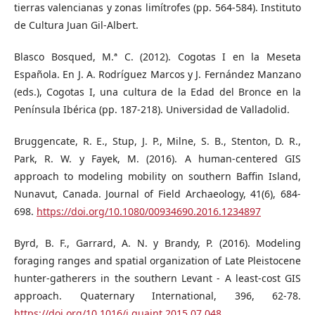
tierras valencianas y zonas limítrofes (pp. 564-584). Instituto
de Cultura Juan Gil-Albert.
Blasco Bosqued, M.ª C. (2012). Cogotas I en la Meseta
Española. En J. A. Rodríguez Marcos y J. Fernández Manzano
(eds.), Cogotas I, una cultura de la Edad del Bronce en la
Península Ibérica (pp. 187-218). Universidad de Valladolid.
Bruggencate, R. E., Stup, J. P., Milne, S. B., Stenton, D. R.,
Park, R. W. y Fayek, M. (2016). A human-centered GIS
approach to modeling mobility on southern Baffin Island,
Nunavut, Canada. Journal of Field Archaeology, 41(6), 684-
698.
https://doi.org/10.1080/00934690.2016.1234897
Byrd, B. F., Garrard, A. N. y Brandy, P. (2016). Modeling
foraging ranges and spatial organization of Late Pleistocene
hunter-gatherers in the southern Levant - A least-cost GIS
approach. Quaternary International, 396, 62-78.
https://doi.org/10.1016/j.quaint.2015.07.048