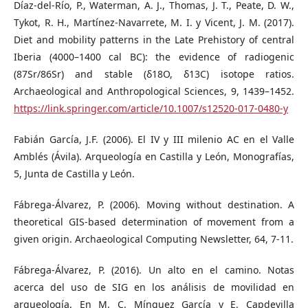
Díaz-del-Río, P., Waterman, A. J., Thomas, J. T., Peate, D. W.,
Tykot, R. H., Martínez-Navarrete, M. I. y Vicent, J. M. (2017).
Diet and mobility patterns in the Late Prehistory of central
Iberia (4000–1400 cal BC): the evidence of radiogenic
(87Sr/86Sr) and stable (δ18O, δ13C) isotope ratios.
Archaeological and Anthropological Sciences, 9, 1439–1452.
https://link.springer.com/article/10.1007/s12520-017-0480-y
Fabián García, J.F. (2006). El IV y III milenio AC en el Valle
Amblés (Ávila). Arqueología en Castilla y León, Monografías,
5, Junta de Castilla y León.
Fábrega-Álvarez, P. (2006). Moving without destination. A
theoretical GIS-based determination of movement from a
given origin. Archaeological Computing Newsletter, 64, 7-11.
Fábrega-Álvarez, P. (2016). Un alto en el camino. Notas
acerca del uso de SIG en los análisis de movilidad en
arqueología. En M. C. Mínguez García y E. Capdevilla