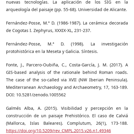
nuevas tecnologías. La aplicación de los SIG en la
arqueología del paisaje (pp. 55-68). Universidad de Alicante.
Fernández-Posse, M.ª D. (1986-1987). La cerámica decorada
de Cogotas I. Zephyrus, XXXIX-XL, 231-237.
Fernández-Posse, M.ª D. (1998). La investigación
protohistórica en la Meseta y Galicia. Síntesis.
Fonte, J., Parcero-Oubiña, C., Costa-García, J. M. (2017). A
GIS-based analysis of the rationale behind Roman roads.
The case of the so-called via XVII (NW Iberian Peninsula).
Mediterranean Archaeology and Archaeometry, 17, 163-189.
DOI: 10.5281/zenodo.1005562
Galmés Alba, A. (2015). Visibilidad y percepción en la
construcción de un paisaje Prehistórico. El caso de Calviá
(Mallorca, Islas Baleares). Complutum, 26(1), 173-188.
https://doi.org/10.5209/rev_CMPL.2015.v26.n1.49346