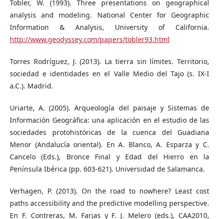
Tobler, W. (1993). Three presentations on geographical
analysis and modeling. National Center for Geographic
Information & Analysis, University of California.
http://www.geodyssey.com/papers/tobler93.html
Torres Rodríguez, J. (2013). La tierra sin límites. Territorio,
sociedad e identidades en el Valle Medio del Tajo (s. IX-I
a.C.). Madrid.
Uriarte, A. (2005). Arqueología del paisaje y Sistemas de
Información Geográfica: una aplicación en el estudio de las
sociedades protohistóricas de la cuenca del Guadiana
Menor (Andalucía oriental). En A. Blanco, A. Esparza y C.
Cancelo (Eds.), Bronce Final y Edad del Hierro en la
Península Ibérica (pp. 603-621). Universidad de Salamanca.
Verhagen, P. (2013). On the road to nowhere? Least cost
paths accessibility and the predictive modelling perspective.
En F. Contreras, M. Farjas y F. J. Melero (eds.), CAA2010,