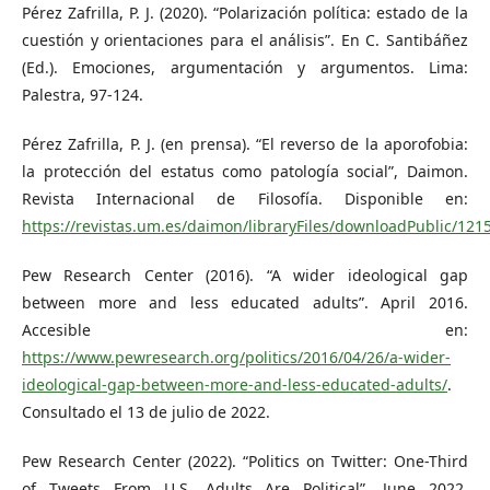
Pérez Zafrilla, P. J. (2020). “Polarización política: estado de la
cuestión y orientaciones para el análisis”. En C. Santibáñez
(Ed.). Emociones, argumentación y argumentos. Lima:
Palestra, 97-124.
Pérez Zafrilla, P. J. (en prensa). “El reverso de la aporofobia:
la protección del estatus como patología social”, Daimon.
Revista Internacional de Filosofía. Disponible en:
https://revistas.um.es/daimon/libraryFiles/downloadPublic/121
Pew Research Center (2016). “A wider ideological gap
between more and less educated adults”. April 2016.
Accesible en:
https://www.pewresearch.org/politics/2016/04/26/a-wider-
ideological-gap-between-more-and-less-educated-adults/
.
Consultado el 13 de julio de 2022.
Pew Research Center (2022). “Politics on Twitter: One-Third
of Tweets From U.S. Adults Are Political”. June 2022.