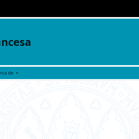
ancesa
erca de