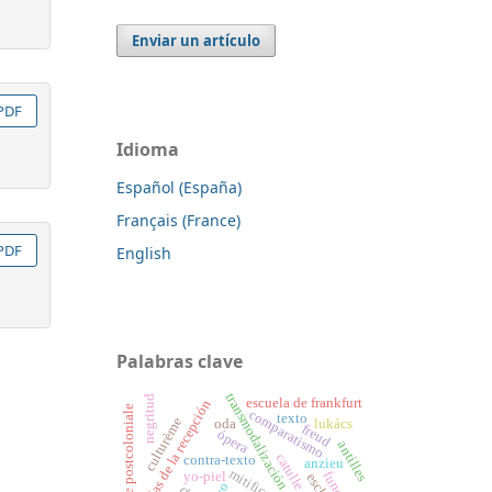
Enviar un artículo
PDF
Idioma
Español (España)
Français (France)
PDF
English
Palabras clave
transmodalización
negritud
escuela de frankfurt
teorías de la recepción
littérature postcoloniale
comparatismo
texto
culturème
oda
lukács
freud
ópera
antilles
contra-texto
anzieu
mitificación
yo-piel
yo