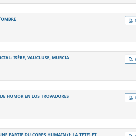
L´OMBRE
IAL: ISÈRE, VAUCLUSE, MURCIA
E DE HUMOR EN LOS TROVADORES
NE PARTIE DU CORPS HUMAIN (I: LA TETE) ET