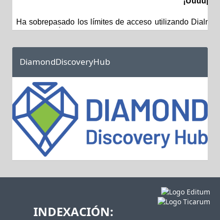
DiamondDiscoveryHub
INDEXACIÓN: