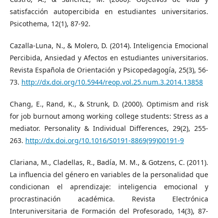
satisfacción autopercibida en estudiantes universitarios.
Psicothema, 12(1), 87-92.
Cazalla-Luna, N., & Molero, D. (2014). Inteligencia Emocional
Percibida, Ansiedad y Afectos en estudiantes universitarios.
Revista Española de Orientación y Psicopedagogía, 25(3), 56-
73.
http://dx.doi.org/10.5944/reop.vol.25.num.3.2014.13858
Chang, E., Rand, K., & Strunk, D. (2000). Optimism and risk
for job burnout among working college students: Stress as a
mediator. Personality & Individual Differences, 29(2), 255-
263.
http://dx.doi.org/10.1016/S0191-8869(99)00191-9
Clariana, M., Cladellas, R., Badía, M. M., & Gotzens, C. (2011).
La influencia del género en variables de la personalidad que
condicionan el aprendizaje: inteligencia emocional y
procrastinación académica. Revista Electrónica
Interuniversitaria de Formación del Profesorado, 14(3), 87-