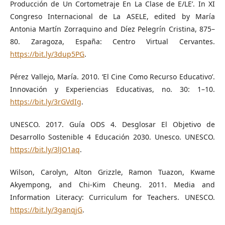
Producción de Un Cortometraje En La Clase de E/LE’. In XI
Congreso Internacional de La ASELE, edited by María
Antonia Martín Zorraquino and Díez Pelegrín Cristina, 875–
80. Zaragoza, España: Centro Virtual Cervantes.
https://bit.ly/3dup5PG
.
Pérez Vallejo, María. 2010. ‘El Cine Como Recurso Educativo’.
Innovación y Experiencias Educativas, no. 30: 1–10.
https://bit.ly/3rGVdIg
.
UNESCO. 2017. Guía ODS 4. Desglosar El Objetivo de
Desarrollo Sostenible 4 Educación 2030. Unesco. UNESCO.
https://bit.ly/3lJO1aq
.
Wilson, Carolyn, Alton Grizzle, Ramon Tuazon, Kwame
Akyempong, and Chi-Kim Cheung. 2011. Media and
Information Literacy: Curriculum for Teachers. UNESCO.
https://bit.ly/3ganqjG
.