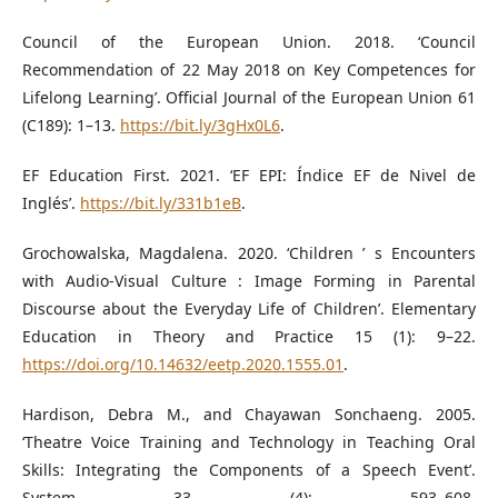
Council of the European Union. 2018. ‘Council
Recommendation of 22 May 2018 on Key Competences for
Lifelong Learning’. Official Journal of the European Union 61
(C189): 1–13.
https://bit.ly/3gHx0L6
.
EF Education First. 2021. ‘EF EPI: Índice EF de Nivel de
Inglés’.
https://bit.ly/331b1eB
.
Grochowalska, Magdalena. 2020. ‘Children ’ s Encounters
with Audio-Visual Culture : Image Forming in Parental
Discourse about the Everyday Life of Children’. Elementary
Education in Theory and Practice 15 (1): 9–22.
https://doi.org/10.14632/eetp.2020.1555.01
.
Hardison, Debra M., and Chayawan Sonchaeng. 2005.
‘Theatre Voice Training and Technology in Teaching Oral
Skills: Integrating the Components of a Speech Event’.
System 33 (4): 593–608.