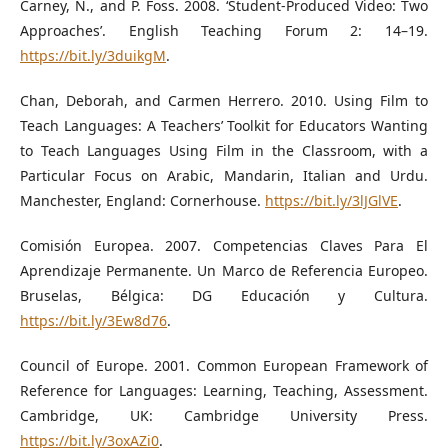
Carney, N., and P. Foss. 2008. ‘Student-Produced Video: Two
Approaches’. English Teaching Forum 2: 14–19.
https://bit.ly/3duikgM
.
Chan, Deborah, and Carmen Herrero. 2010. Using Film to
Teach Languages: A Teachers’ Toolkit for Educators Wanting
to Teach Languages Using Film in the Classroom, with a
Particular Focus on Arabic, Mandarin, Italian and Urdu.
Manchester, England: Cornerhouse.
https://bit.ly/3lJGlVE
.
Comisión Europea. 2007. Competencias Claves Para El
Aprendizaje Permanente. Un Marco de Referencia Europeo.
Bruselas, Bélgica: DG Educación y Cultura.
https://bit.ly/3Ew8d76
.
Council of Europe. 2001. Common European Framework of
Reference for Languages: Learning, Teaching, Assessment.
Cambridge, UK: Cambridge University Press.
https://bit.ly/3oxAZi0
.