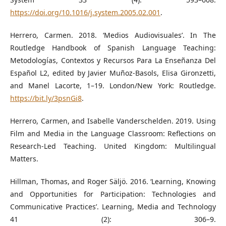
https://doi.org/10.1016/j.system.2005.02.001
.
Herrero, Carmen. 2018. ‘Medios Audiovisuales’. In The
Routledge Handbook of Spanish Language Teaching:
Metodologías, Contextos y Recursos Para La Enseñanza Del
Español L2, edited by Javier Muñoz-Basols, Elisa Gironzetti,
and Manel Lacorte, 1–19. London/New York: Routledge.
https://bit.ly/3psnGi8
.
Herrero, Carmen, and Isabelle Vanderschelden. 2019. Using
Film and Media in the Language Classroom: Reflections on
Research-Led Teaching. United Kingdom: Multilingual
Matters.
Hillman, Thomas, and Roger Säljö. 2016. ‘Learning, Knowing
and Opportunities for Participation: Technologies and
Communicative Practices’. Learning, Media and Technology
41 (2): 306–9.