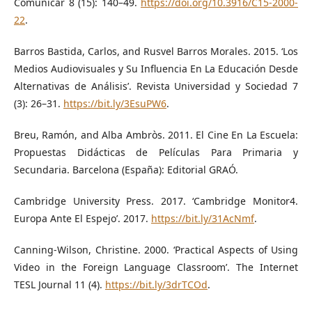
Comunicar 8 (15): 140–49.
https://doi.org/10.3916/C15-2000-
22
.
Barros Bastida, Carlos, and Rusvel Barros Morales. 2015. ‘Los
Medios Audiovisuales y Su Influencia En La Educación Desde
Alternativas de Análisis’. Revista Universidad y Sociedad 7
(3): 26–31.
https://bit.ly/3EsuPW6
.
Breu, Ramón, and Alba Ambròs. 2011. El Cine En La Escuela:
Propuestas Didácticas de Películas Para Primaria y
Secundaria. Barcelona (España): Editorial GRAÓ.
Cambridge University Press. 2017. ‘Cambridge Monitor4.
Europa Ante El Espejo’. 2017.
https://bit.ly/31AcNmf
.
Canning-Wilson, Christine. 2000. ‘Practical Aspects of Using
Video in the Foreign Language Classroom’. The Internet
TESL Journal 11 (4).
https://bit.ly/3drTCOd
.