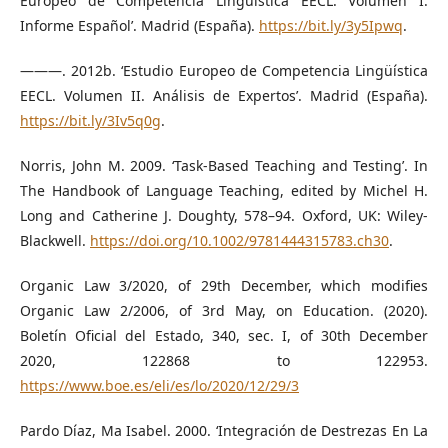
Europeo de Competencia Lingüística EECL. Volumen I.
Informe Español’. Madrid (España).
https://bit.ly/3y5Ipwq
.
———. 2012b. ‘Estudio Europeo de Competencia Lingüística
EECL. Volumen II. Análisis de Expertos’. Madrid (España).
https://bit.ly/3Iv5q0g
.
Norris, John M. 2009. ‘Task-Based Teaching and Testing’. In
The Handbook of Language Teaching, edited by Michel H.
Long and Catherine J. Doughty, 578–94. Oxford, UK: Wiley-
Blackwell.
https://doi.org/10.1002/9781444315783.ch30
.
Organic Law 3/2020, of 29th December, which modifies
Organic Law 2/2006, of 3rd May, on Education. (2020).
Boletín Oficial del Estado, 340, sec. I, of 30th December
2020, 122868 to 122953.
https://www.boe.es/eli/es/lo/2020/12/29/3
Pardo Díaz, Ma Isabel. 2000. ‘Integración de Destrezas En La