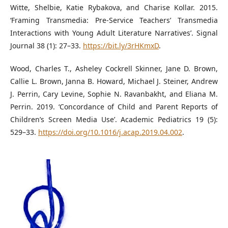
Witte, Shelbie, Katie Rybakova, and Charise Kollar. 2015.
‘Framing Transmedia: Pre-Service Teachers’ Transmedia
Interactions with Young Adult Literature Narratives’. Signal
Journal 38 (1): 27–33.
https://bit.ly/3rHKmxD
.
Wood, Charles T., Asheley Cockrell Skinner, Jane D. Brown,
Callie L. Brown, Janna B. Howard, Michael J. Steiner, Andrew
J. Perrin, Cary Levine, Sophie N. Ravanbakht, and Eliana M.
Perrin. 2019. ‘Concordance of Child and Parent Reports of
Children’s Screen Media Use’. Academic Pediatrics 19 (5):
529–33.
https://doi.org/10.1016/j.acap.2019.04.002
.