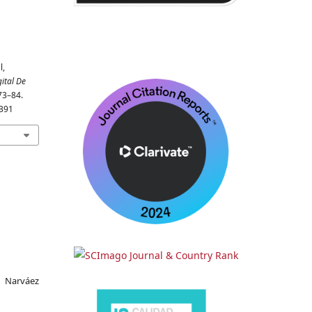
l,
gital De
 73–84.
6391
 Narváez