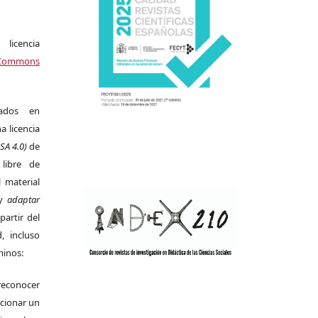
icencia
Commons
cados en
a licencia
SA 4.0)
de
libre de
l material
 y
adaptar
partir del
d, incluso
minos:
conocer
cionar un