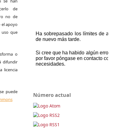
si se han
cerlo de
ero no de
 el apoyo
el uso que
nsforma o
á difundir
 licencia
 se puede
Número actual
Commons