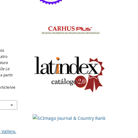
nos
eatro
atura
 De La
a partir
ticle/vie
Vallejo.