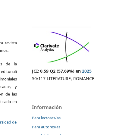
a revista
inos:
es de la
JCI: 0.59 Q2 (57.69%) en
2025
itorial)
50/117 LITERATURE, ROMANCE
moniales
icadas, y
ión de las
ndicada en
Información
Para lectores/as
ersidad de
Para autores/as