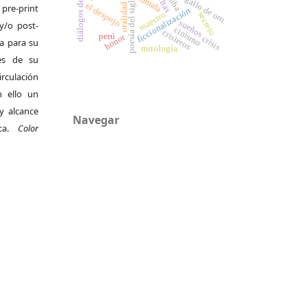
poesía del siglo xxi
el gallo de oro
comala
cuba
el despojo
oralidad
pre-print
ficcionalización
maestro
secreto
sueños
y/o post-
cinismo
cristeros
perú
honor
crisis
da para su
mitología
es de su
irculación
 ello un
y alcance
Navegar
ica.
Color