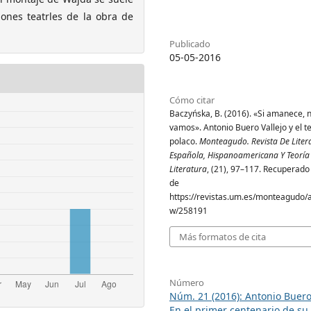
ones teatrles de la obra de
Publicado
05-05-2016
Cómo citar
Baczyńska, B. (2016). «Si amanece, 
vamos». Antonio Buero Vallejo y el t
polaco.
Monteagudo. Revista De Liter
Española, Hispanoamericana Y Teoría
Literatura
, (21), 97–117. Recuperado 
de
https://revistas.um.es/monteagudo/ar
w/258191
Más formatos de cita
Número
Núm. 21 (2016): Antonio Buero 
En el primer centenario de su