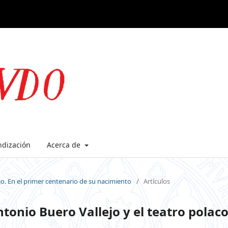
ndización
Acerca de
jo. En el primer centenario de su nacimiento
/
Artículos
onio Buero Vallejo y el teatro polac