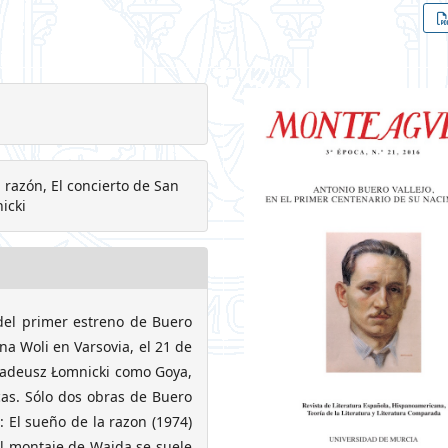
a razón, El concierto de San
icki
 del primer estreno de Buero
 na Woli en Varsovia, el 21 de
Tadeusz Łomnicki como Goya,
cas. Sólo dos obras de Buero
: El sueño de la razon (1974)
el montaje de Wajda se suele