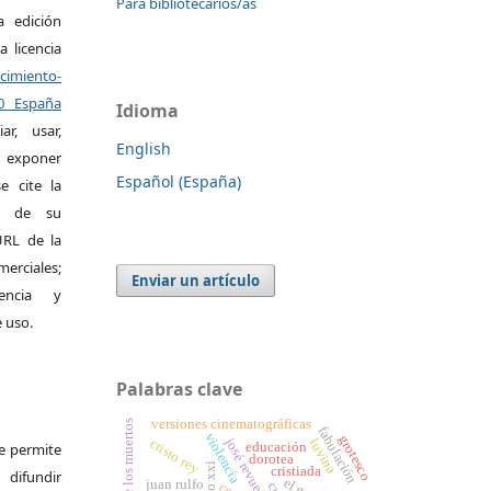
Para bibliotecarios/as
a edición
a licencia
miento-
.0 España
Idioma
r, usar,
English
exponer
Español (España)
e cite la
al de su
 URL de la
merciales;
Enviar un artículo
encia y
e uso.
Palabras clave
versiones cinematográficas
diálogos de los muertos
fabulación
violencia
grotesco
josé revueltas
luvina
cristo rey
educación
Se permite
dorotea
cristiada
difundir
juan rulfo