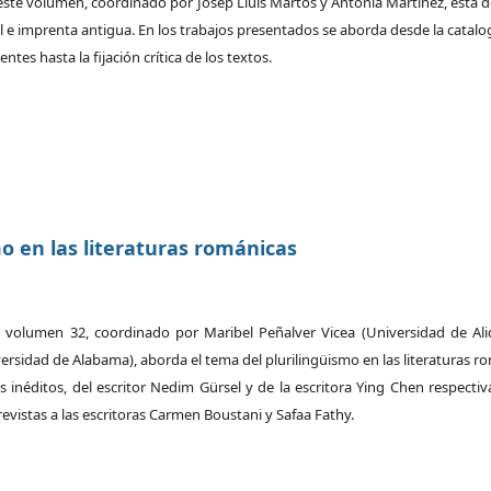
este volumen, coordinado por Josep Lluís Martos y Antonia Martínez, está 
l e imprenta antigua. En los trabajos presentados se aborda desde la catalo
entes hasta la fijación crítica de los textos.
mo en las literaturas románicas
 volumen 32, coordinado por Maribel Peñalver Vicea (Universidad de Ali
rsidad de Alabama), aborda el tema del plurilingüismo en las literaturas r
s inéditos, del escritor Nedim Gürsel y de la escritora Ying Chen respecti
vistas a las escritoras Carmen Boustani y Safaa Fathy.