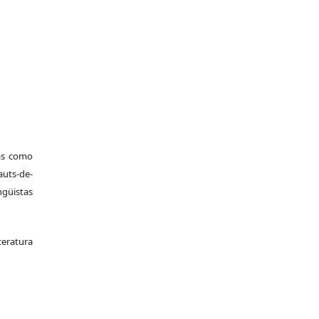
cas como
uts-de-
güistas
teratura