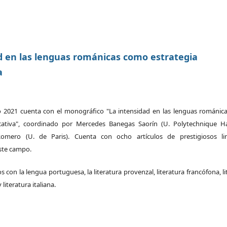
d en las lenguas románicas como estrategia
a
o 2021 cuenta con el monográfico "La intensidad en las lenguas románi
cativa", coordinado por Mercedes Banegas Saorín (U. Polytechnique Ha
omero (U. de Paris). Cuenta con ocho artículos de prestigiosos lin
este campo.
 con la lengua portuguesa, la literatura provenzal, literatura francófona, li
literatura italiana.