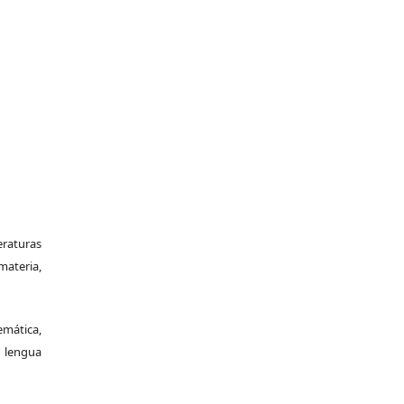
eraturas
materia,
mática,
e lengua