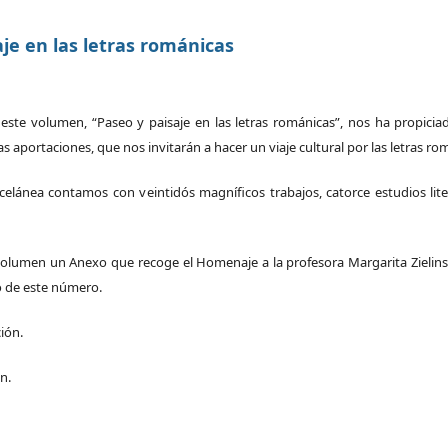
aje en las letras románicas
este volumen, “Paseo y paisaje en las letras románicas”, nos ha propicia
s aportaciones, que nos invitarán a hacer un viaje cultural por las letras ro
celánea contamos con veintidós magníficos trabajos, catorce estudios lite
 volumen un Anexo que recoge el Homenaje a la profesora Margarita Zielins
o de este número.
ión.
n.