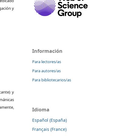
dedicado
gación y
Información
Para lectores/as
Para autores/as
Para bibliotecarios/as
cante) y
ománicas
vamente,
Idioma
Español (España)
Français (France)