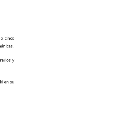
do cinco
mánicas.
rarios y
ki en su