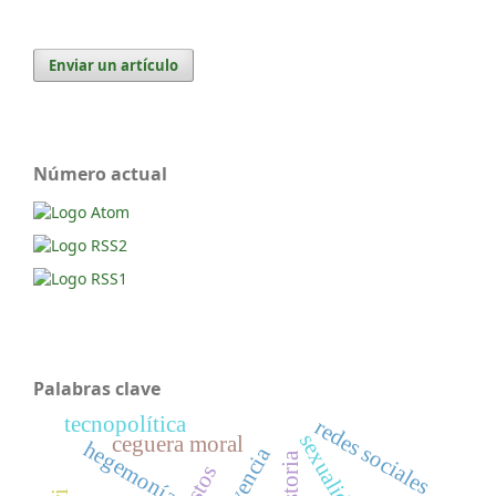
Enviar un artículo
Número actual
Palabras clave
tecnopolítica
redes sociales
sexualidad
ceguera moral
hegemonía
vivencia