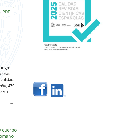
PDF
a mujer
áforas
realidad.
ofia
, 479–
n/270111
y cuerpo
romano