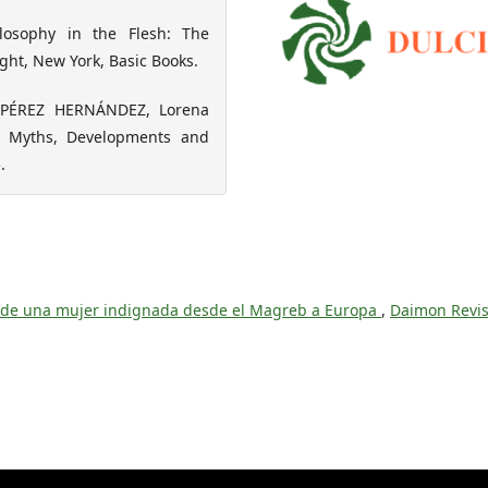
osophy in the Flesh: The
ht, New York, Basic Books.
 PÉREZ HERNÁNDEZ, Lorena
: Myths, Developments and
.
a de una mujer indignada desde el Magreb a Europa
,
Daimon Revis