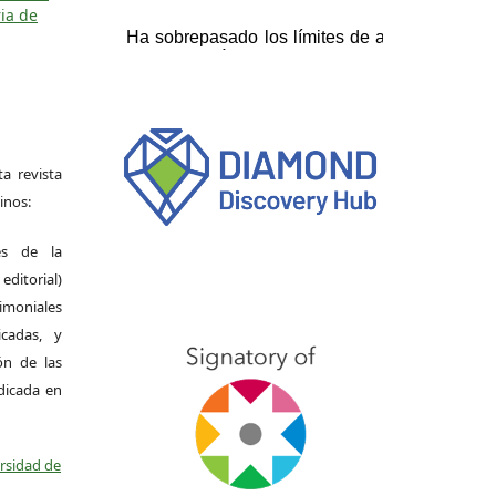
ia de
a revista
inos:
es de la
itorial)
moniales
icadas, y
ión de las
ndicada en
ersidad de