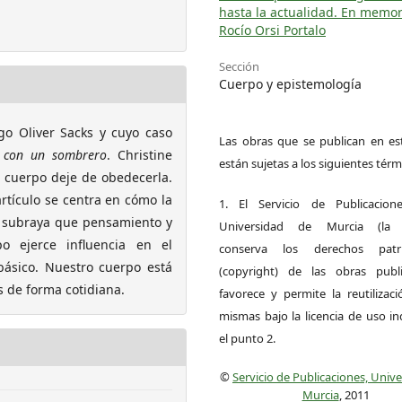
hasta la actualidad. En memor
Rocío Orsi Portalo
Sección
Cuerpo y epistemología
go Oliver Sacks y cuyo caso
Las obras que se publican en est
 con un sombrero
. Christine
están sujetas a los siguientes térm
cuerpo deje de obedecerla.
artículo se centra en cómo la
1. El Servicio de Publicacion
a subraya que pensamiento y
Universidad de Murcia (la ed
o ejerce influencia en el
conserva los derechos patri
básico. Nuestro cuerpo está
(copyright) de las obras publ
 de forma cotidiana.
favorece y permite la reutilizac
mismas bajo la licencia de uso i
el punto 2.
©
Servicio de Publicaciones, Univ
Murcia
, 2011