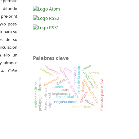
Se permite
difundir
pre-print
y/o post-
da para su
es de su
irculación
 ello un
Palabras clave
y alcance
centro
enjambres
argumentos opuestos
danto
masonería
crisis de la razón
tecnología
ica.
Color
poshistoria
sorteo
vivencia
domènech
Žižek
pedagogía libertaria
sanción jurídica
filosofía para niños
retórica política
riesgo
interés
astro
tecnopolítica
estética.
hegemonía
siglo xxi
sexualidad
manin
ceguera moral
psicodélicos