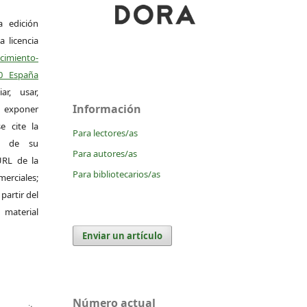
a edición
a licencia
miento-
.0 España
r, usar,
Información
exponer
e cite la
Para lectores/as
al de su
Para autores/as
 URL de la
Para bibliotecarios/as
merciales;
 partir del
 material
Enviar un artículo
Número actual