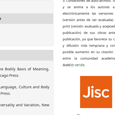
3. Condiciones de auto-archivo. 
y se anima a los autores a 
electrónicamente las versiones 
e
(versión antes de ser evaluada) 
print (versión evaluada y acepta
publicación) de sus obras ant
publicación, ya que favorece su c
y difusión más temprana y con
posible aumento en su citación 
entre la comunidad académ
verde
RoMEO:
.
e Bodily Basis of Meaning,
icago Press
 Language, Culture and Body
Press.
versality and Variation, New