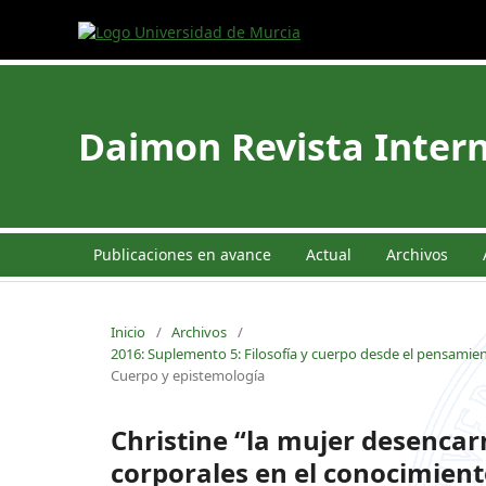
Daimon Revista Intern
Publicaciones en avance
Actual
Archivos
Inicio
/
Archivos
/
2016: Suplemento 5: Filosofía y cuerpo desde el pensamie
Cuerpo y epistemología
Christine “la mujer desencar
corporales en el conocimient