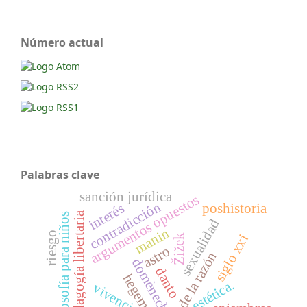
Número actual
Palabras clave
sanción jurídica
argumentos opuestos
contradicción
poshistoria
interés
pedagogía libertaria
filosofía para niños
sexualidad
manin
riesgo
siglo xxi
Žižek
astro
crisis de la razón
domènech
danto
hegemonía
estética.
vivencia