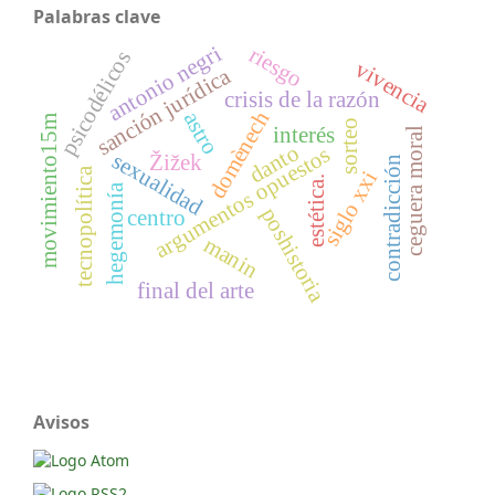
Palabras clave
antonio negri
riesgo
psicodélicos
vivencia
sanción jurídica
crisis de la razón
domènech
astro
movimiento15m
sorteo
interés
ceguera moral
danto
argumentos opuestos
sexualidad
Žižek
contradicción
tecnopolítica
siglo xxi
estética.
hegemonía
poshistoria
centro
manin
final del arte
Avisos