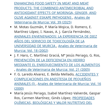
ENHANCING FOOD SAFETY IN MEAT AND MEAT
PRODUCTS: THE COMBINED ANTIMICROBIAL AND
ANTIOXIDANT EFFECTS OF MORINGA, GINGER, AND
OLIVE AGAINST ESKAPE PATHOGENS
,
Anales de
Veterinaria de Murcia: Vol. 39 (2025)
M. Motas Guzmán, P. María Mojica, D. Romero, E.
Martínez López, I. Navas, A. J. García Fernández,
ANIMALES ENVENENADOS: LA EXPERIENCIA DE DIEZ
AÑOS DEL SERVICIO DE TOXICOLOGÍA DE LA
UNIVERSIDAD DE MURCIA
,
Anales de Veterinaria de
Murcia: Vol. 18 (2002)
J. F. Haro, C. Martínez Graciá, Mª Jesús Periago, G. Ros,
PREVENCIÓN DE LA DEFICIENCIA EN HIERRO
MEDIANTE EL ENRIQUECIMIENTO DE LOS ALIMENTOS
,
Anales de Veterinaria de Murcia: Vol. 21 (2005)
F. G. Laredo Alvarez, E. Belda Mellado,
ACCIDENTES Y
COMPLICACIONES EN ANESTESIA DE PEQUEÑOS
ANIMALES (I)
,
Anales de Veterinaria de Murcia: Vol. 16
(2000)
María Jesús Periago, Isabel Martínez-Valverde, Gaspar
Ros, Carmen Martínez, Ginés López,
PROPIEDADES
QUÍMICAS, BIOLÓGICAS Y VALOR NUTRITIVO DEL