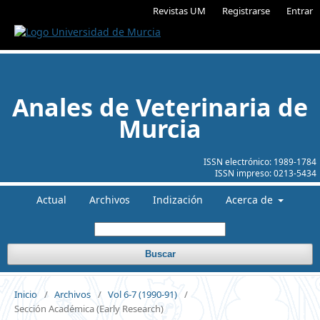
Revistas UM
Registrarse
Entrar
Anales de Veterinaria de
Murcia
ISSN electrónico:
1989-1784
ISSN impreso:
0213-5434
Actual
Archivos
Indización
Acerca de
Buscar
Inicio
/
Archivos
/
Vol 6-7 (1990-91)
/
Sección Académica (Early Research)