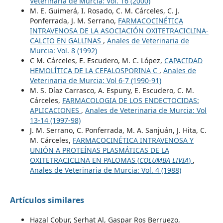
Veterinaria de Murcia: Vol. 16 (2000)
M. E. Guimerá, I. Rosado, C. M. Cárceles, C. J.
Ponferrada, J. M. Serrano,
FARMACOCINÉTICA
INTRAVENOSA DE LA ASOCIACIÓN OXITETRACICLINA-
CALCIO EN GALLINAS
,
Anales de Veterinaria de
Murcia: Vol. 8 (1992)
C M. Cárceles, E. Escudero, M. C. López,
CAPACIDAD
HEMOLÍTICA DE LA CEFALOSPORINA C
,
Anales de
Veterinaria de Murcia: Vol 6-7 (1990-91)
M. S. Díaz Carrasco, A. Espuny, E. Escudero, C. M.
Cárceles,
FARMACOLOGIA DE LOS ENDECTOCIDAS:
APLICACIONES
,
Anales de Veterinaria de Murcia: Vol
13-14 (1997-98)
J. M. Serrano, C. Ponferrada, M. A. Sanjuán, J. Hita, C.
M. Cárceles,
FARMACOCINÉTICA INTRAVENOSA Y
UNIÓN A PROTEÍNAS PLASMÁTICAS DE LA
OXITETRACICLINA EN PALOMAS (
COLUMBA LIVIA
)
,
Anales de Veterinaria de Murcia: Vol. 4 (1988)
Artículos similares
Hazal Cobur, Serhat Al, Gaspar Ros Berruezo,