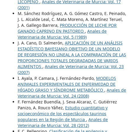
LICOPENO
,
Anales de Veterinaria de Murcia: Vol. 17
(2001)
M. Sánchez Rodríguez, A. G. Gómez Castro, E. Peinado,
J. L. Alcalde Leal, C. Mata Moreno, A. Martínez Teruel,
J. A. Gallego Barrera,
PRODUCCIÓN DE LECHE POR
GANADO CAPRINO EN PASTOREO
,
Anales de
Veterinaria de Murcia: Vol. 5 (1989)
J. A. Cano, D. Salmerón,
APLICACIÓN DE UN ANÁLISIS
ESTADÍSTICO BAYESIANO OBJETIVO DE UN MODELO
DE REGRESIÓN NO LINEAL A LA COMPARACIÓN DE LAS
PROPORCIONES TOTALES DEGRADADAS DE VARIOS
ALIMENTOS
,
Anales de Veterinaria de Murcia: Vol. 23
(2007)
I. Ayala, P. Camara, J. Fernández-Pardo,
MODELOS
ANIMALES EXPERIMENTALES DE ENFERMEDAD DE
HÍGADO GRASO Y SÍNDROME METABÓLICO
,
Anales de
Veterinaria de Murcia: Vol. 24 (2008)
F. Fernández Buendía, J. Seva Alcaraz, C. Gutiérrez
Panizo, A. Rouco Yáñez,
Estudio cuantitativo y
socioeconómico de los espectáculos taurinos
populares en la Región de Murcia
,
Anales de
Veterinaria de Murcia: Vol. 28 (2012)
F. C. Pellegrino,
Clasificación de la epilepsia y