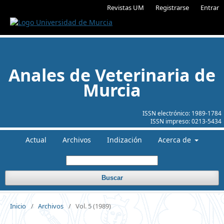
Revistas UM
Registrarse
Entrar
Anales de Veterinaria de
Murcia
ISSN electrónico:
1989-1784
ISSN impreso:
0213-5434
Actual
Archivos
Indización
Acerca de
Buscar
Inicio
/
Archivos
/
Vol. 5 (1989)