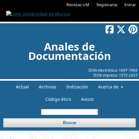
Revistas UM
Registrarse
Entrar
Anales de
Documentación
ISSN electrónico:
1697-7904
ISSN impreso:
1575-2437
Actual
Archivos
Indización
Acerca de
Código ético
Avisos
Buscar