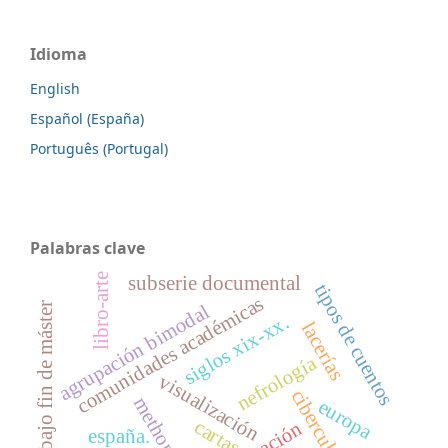
Idioma
English
Español (España)
Português (Portugal)
Palabras clave
libro-arte
subserie documental
tipos de cuentos
comunidades académicas
agrupación bimodal
trabajo fin de máster
siglos xix-xx.
lacerías
nefrología
visualización
cibercultura
europa
cartas
españa.