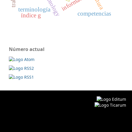
methontology
información
terminología
competencias
índice g
Número actual