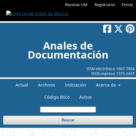
Revistas UM
Registrarse
Entrar
Anales de
Documentación
ISSN electrónico:
1697-7904
ISSN impreso:
1575-2437
Actual
Archivos
Indización
Acerca de
Código ético
Avisos
Buscar