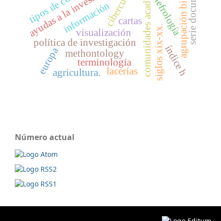
comunidades académicas
serie documental
agrupación bimodal
ayudas a la investigación
cibercultura
tipos de cuentos
nefrología
información
cartas
siglos xix-xx.
visualización
política de investigación
índice h
europa
methontology
terminología
lacerías
agricultura.
Número actual