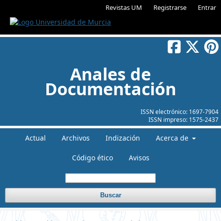
Revistas UM
Registrarse
Entrar
Anales de
Documentación
ISSN electrónico:
1697-7904
ISSN impreso:
1575-2437
Actual
Archivos
Indización
Acerca de
Código ético
Avisos
Buscar