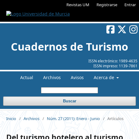
Revistas UM
Registrarse
Entrar
Cuadernos de Turismo
ISSN electrónico:
1989-4635
ISSN impreso:
1139-7861
Actual
Archivos
Avisos
Acerca de
Buscar
Inicio
/
Archivos
/
Núm. 27 (2011): Enero - Junio
/
Artículos
Del turismo hotelero al turismo