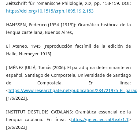
Zeitschrift für romanische Philologie, XIX, pp. 153-159. DOI:
https://doi.org/10.1515/zrph.1895.19.2.153
HANSSEN, Federico (1954 [1913]): Gramática histórica de la
lengua castellana, Buenos Aires,
El Ateneo, 1945 [reproducción facsímil de la edición de
Halle, Niemeyer 1913].
JIMÉNEZ JULIÁ, Tomás (2006): El paradigma determinante en
español, Santiago de Compostela, Universidade de Santiago
de Compostela. En línea:
<
https://www.researchgate.net/publication/284721975_El_par
[1/6/2023].
INSTITUT D’ESTUDIS CATALANS: Gramàtica essencial de la
llengua catalana. En línea: <
https://geiec.iec.cat/text/1.1
>
[5/6/2023]