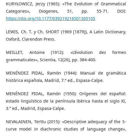
KURYŁOWICZ, Jerzy (1965): «The Evolution of Grammatical
Categories», Diogenes, 51, pp. 55-71. DOI:
https://doi.org/10.1177/039219216501305105
LEWIS, Ch. T. y Ch. SHORT (1969 [1879]), A Latin Dictionary,
Oxford, Clarendon Press.
MEILLET, Antoine (1912): «L’évolution des formes
grammaticales», Scientia, 12(26), pp. 384-400.
MENÉNDEZ PIDAL, Ramón (1944): Manual de gramática
histórica española, Madrid, 7.ª ed., Espasa-Calpe.
MENÉNDEZ PIDAL, Ramón (1950): Orígenes del español:
estado lingüístico de la península ibérica hasta el siglo XI,
3.ª ed., Madrid, Espasa-Calpe.
NEVALAINEN, Terttu (2015): «Descriptive adequacy of the S-
curve model in diachronic studies of language change»,