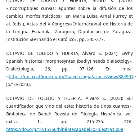
OCTAVIO DE TOLEDO Y HUERTA, Álvaro S. (2018):
«Incorruptibles curvas: apuntes sobre la difusión de los
cambios morfosintácticos», en María Luisa Arnal Purroy et
al. (eds.), Actas del X Congreso Internacional de Historia de
la Lengua Española, Zaragoza, Diputación de Zaragoza,
Institución «Fernando el Católico», pp. 345-377.
OCTAVIO DE TOLEDO Y HUERTA, Álvaro S. (2021): «Why
Spanish historical morphosyntax (badly) needs dialectolgy»,
Dialectologia, 26, pp. 97-126. En línea:
<
https://raco.cat/index.php/Dialectologia/article/view/384901
>
[5/10/2023].
OCTAVIO DE TOLEDO Y HUERTA, Álvaro S. (2023): «El
cuantificador que vino del este: historia de unos cuantos»,
Biblioteca de Babel: Revista de Filología Hispánica, vol.
extra. 1, pp. 215-235. DOI:
https://doi.org/10.15366/bibliotecababel2023.extra1.008