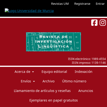
Revistas UM
Registrarse
Entrar
ISSN electrónico:
1989-4554
ISSN impreso:
1139-1146
Acerca de
Equipo editorial
Indexación
Envíos
Archivo
Último número
Llamamiento de artículos y reseñas
Anuncios
Ejemplares en papel gratuitos