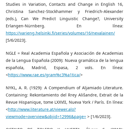
Studies in Variation, Contacts and Change in English 16,
Christina Sanchez-Stockhammer y Friedrich-Alexander
(eds.), Can We Predict Linguistic Change?, University
Erlangen-Nürnberg. En línea:
https://varieng.helsinki.fi/series/volumes/16/nevalainen/
[5/6/2023].
NGLE = Real Academia Española y Asociación de Academias
de la Lengua Española (2009): Nueva gramática de la lengua
española, Madrid, Espasa, 2 vols. En línea:
<
https://www.rae.es/gram%c3%a1tica/
>
NYKL, A. R. (1929): A Compendium of Aljamiado Literature.
Containing: Rekontamiento del Rrey Ališandre, Extrait de la
Revue Hispanique, tome LXXVII, Nueva York / París. En línea:
<
http://www.literature.at/viewer.alo?
viewmode=overview&objid=12996&page=
> [1/6/2023].