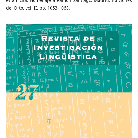
et amicita. Homenaje a Ramón Santiago, Madrid, Ediciones
del Orto, vol. II, pp. 1053-1068.