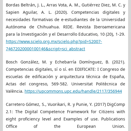
Bordas Beltrán, J. L., Arras Vota, A. M., Gutiérrez Diez, M. C. y
Sapien Aguilar, A. L. (2020). Competencias digitales y
necesidades formativas de e-estudiantes de la Universidad
Autónoma de Chihuahua. RIDE. Revista Iberoamericana
para la Investigación y el Desarrollo Educativo, 10 (20), 1-29.
https://www.scielo.org.mx/scielo.php?pid=S2007-
74672020000100146&script=sci_abstract
Bosch González, M. y Echebarría Domínguez, B. (2021).
Competencias digitales, sí o sí. en EDIFICATE: I Congreso de
escuelas de edificación y arquitectura técnica de España,
Actas del congreso, 569-582. Universitat Politècnica de
València.
https://upcommons.upc.edu/handle/2117/356944
Carretero Gómez, S., Vuorikari, R. y Punie, Y. (2017) DigComp
2.1: The Digital Competence Framework for Citizens with
eight proficiency level and Examples of use. Publications
Office of the European Union.