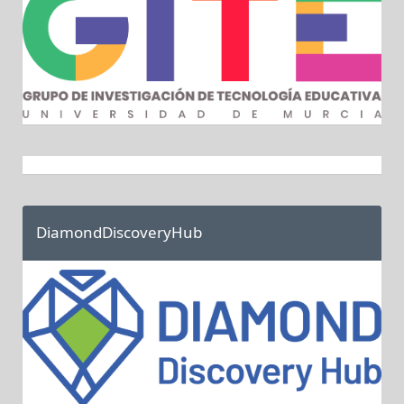
DiamondDiscoveryHub