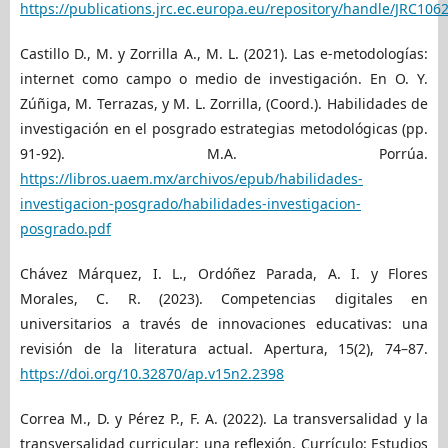
https://publications.jrc.ec.europa.eu/repository/handle/JRC106
Castillo D., M. y Zorrilla A., M. L. (2021). Las e-metodologías:
internet como campo o medio de investigación. En O. Y.
Zúñiga, M. Terrazas, y M. L. Zorrilla, (Coord.). Habilidades de
investigación en el posgrado estrategias metodológicas (pp.
91-92). M.A. Porrúa.
https://libros.uaem.mx/archivos/epub/habilidades-
investigacion-posgrado/habilidades-investigacion-
posgrado.pdf
Chávez Márquez, I. L., Ordóñez Parada, A. I. y Flores
Morales, C. R. (2023). Competencias digitales en
universitarios a través de innovaciones educativas: una
revisión de la literatura actual. Apertura, 15(2), 74–87.
https://doi.org/10.32870/ap.v15n2.2398
Correa M., D. y Pérez P., F. A. (2022). La transversalidad y la
transversalidad curricular: una reflexión. Currículo: Estudios