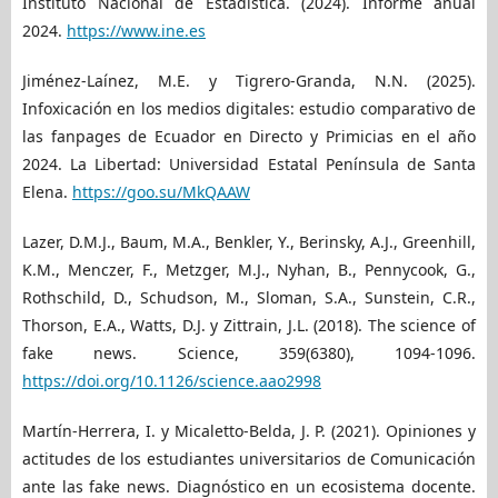
Instituto Nacional de Estadística. (2024). Informe anual
2024.
https://www.ine.es
Jiménez-Laínez, M.E. y Tigrero-Granda, N.N. (2025).
Infoxicación en los medios digitales: estudio comparativo de
las fanpages de Ecuador en Directo y Primicias en el año
2024. La Libertad: Universidad Estatal Península de Santa
Elena.
https://goo.su/MkQAAW
Lazer, D.M.J., Baum, M.A., Benkler, Y., Berinsky, A.J., Greenhill,
K.M., Menczer, F., Metzger, M.J., Nyhan, B., Pennycook, G.,
Rothschild, D., Schudson, M., Sloman, S.A., Sunstein, C.R.,
Thorson, E.A., Watts, D.J. y Zittrain, J.L. (2018). The science of
fake news. Science, 359(6380), 1094-1096.
https://doi.org/10.1126/science.aao2998
Martín-Herrera, I. y Micaletto-Belda, J. P. (2021). Opiniones y
actitudes de los estudiantes universitarios de Comunicación
ante las fake news. Diagnóstico en un ecosistema docente.