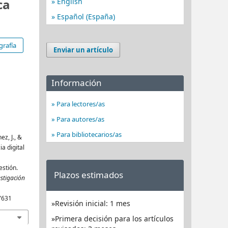
ca
English
Español (España)
grafía
Enviar un artículo
Información
Para lectores/as
Para autores/as
Para bibliotecarios/as
z, J., &
a digital
estión.
Plazos estimados
estigación
57631
Revisión inicial: 1 mes
Primera decisión para los artículos