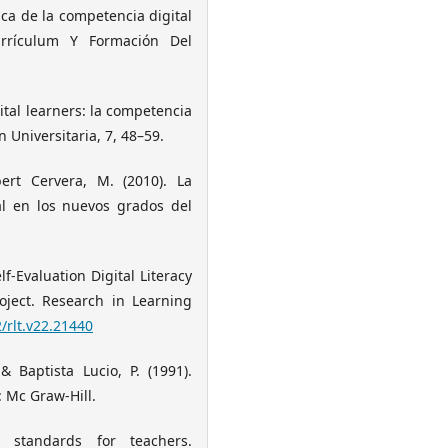
ca de la competencia digital
urrículum Y Formación Del
ital learners: la competencia
n Universitaria, 7, 48–59.
bert Cervera, M. (2010). La
al en los nuevos grados del
elf-Evaluation Digital Literacy
roject. Research in Learning
2/rlt.v22.21440
 Baptista Lucio, P. (1991).
 Mc Graw-Hill.
y standards for teachers.