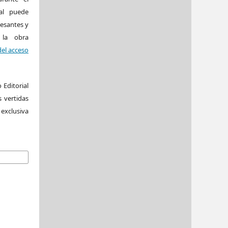
al puede
resantes y
 la obra
del acceso
 Editorial
 vertidas
exclusiva