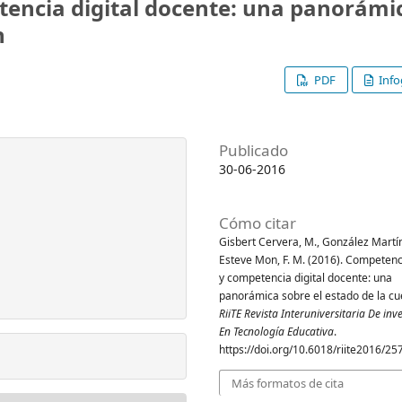
tencia digital docente: una panorámi
n
PDF
Info
Publicado
30-06-2016
Cómo citar
Gisbert Cervera, M., González Martíne
Esteve Mon, F. M. (2016). Competenci
y competencia digital docente: una
panorámica sobre el estado de la cu
RiiTE Revista Interuniversitaria De inv
En Tecnología Educativa
.
https://doi.org/10.6018/riite2016/2
Más formatos de cita