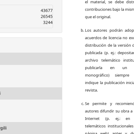
el material, se debe distr
contribuciones bajo la mism
43677
26545
que el original.
3244
Los autores podrán adop
acuerdos de licencia no ex
distribución de la versión 
publicada (p. ej.: deposit
archivo telemático instit
publicarla en un 
monográfico) siempre
indique la publicación inici
revista.
i
Se permite y recomien
autores difundir su obra a
Internet (p. ej.: en 
telemáticos institucionale
gili
página web) antes y du