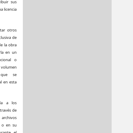
ibuir sus
a licencia
tar otros
clusiva de
de la obra
arla en un
ucional o
volumen
 que se
al en esta
da a los
 través de
archivos
s o en su
rante el