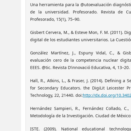
Una herramienta para la @utoevaluación diagnósti
de la universidad. Profesorado. Revista de C
Profesorado, 15(1), 75–90.
Gisbert Cervera, M., & Esteve Mon, F. M. (2011). Dig
digital de los estudiantes universitarios. La Cuestió
González Martínez, J., Espuny Vidal, C., & Gis
evaluación cero de la competencia nuclear digit
EEES. @tic. Revista D’innovació Educativa, 4, 13–20.
Hall, R., Atkins, L., & Fraser, J. (2014). Defining a S
for Secondary Educators. the DigiLit Leicester P
Technology, 22, 21440. doi:
http://dx.doi.org/10.340
Hernández Sampieri, R., Fernández Collado, C., &
Metodología de la Investigación. Ciudad de México:
ISTE. (2009). National educational technolog