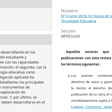
Número
Nº 0 Junio 2016: En busca de l
Tecnología Educativa
Sección
ARTÍCULOS
Aquellos autores que 
 desarrollando en los
del estudiante y
publicaciones con esta revist
ver con las capacidades
los términos siguientes :
rmación; el segundo, con la
logía educativa como
Los autores conserva
tigación aplicada ha
derechos de autor y garan
etallamos los principales
de instrumentos de
la revista el derecho d
 exploración de
publicación de su obra, el c
cias. Y, por último, se
simultáneamente sujeto a 
e deben desarrollarse en el
Creative Commons Atrib