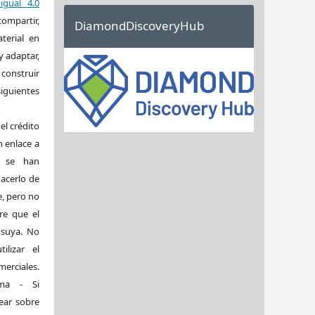
igual 4.0
ompartir,
DiamondDiscoveryHub
aterial en
y adaptar,
construir
iguientes
el crédito
 enlace a
si se han
acerlo de
, pero no
re que el
 suya. No
ilizar el
rciales.
sma - Si
ear sobre