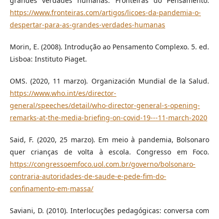
grandes verdades humanas. Fronteiras do Pensamento.
https://www.fronteiras.com/artigos/licoes-da-pandemia-o-
despertar-para-as-grandes-verdades-humanas
Morin, E. (2008). Introdução ao Pensamento Complexo. 5. ed.
Lisboa: Instituto Piaget.
OMS. (2020, 11 marzo). Organización Mundial de la Salud.
https://www.who.int/es/director-
general/speeches/detail/who-director-general-s-opening-
remarks-at-the-media-briefing-on-covid-19---11-march-2020
Said, F. (2020, 25 marzo). Em meio à pandemia, Bolsonaro
quer crianças de volta à escola. Congresso em Foco.
https://congressoemfoco.uol.com.br/governo/bolsonaro-
contraria-autoridades-de-saude-e-pede-fim-do-
confinamento-em-massa/
Saviani, D. (2010). Interlocuções pedagógicas: conversa com