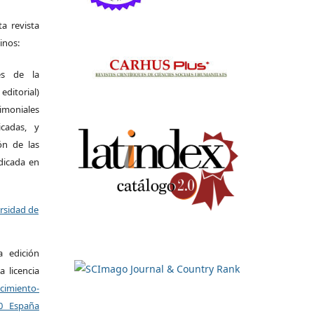
a revista
inos:
es de la
itorial)
moniales
icadas, y
ión de las
ndicada en
ersidad de
a edición
a licencia
miento-
.0 España