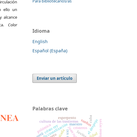
Para bibliotecarios/as
irculación
 ello un
y alcance
ica.
Color
Idioma
English
Español (España)
Enviar un artículo
Palabras clave
cuba
esperpento
sueños
el despojo
alfonso reyes
cultura de las trastierras
ficcionalización
maestro
polémica
cristo rey
juan rulfo
cristeros
cristiada
luvina
oralidad
perú
secreto