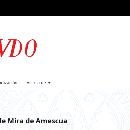
ndización
Acerca de
 de Mira de Amescua