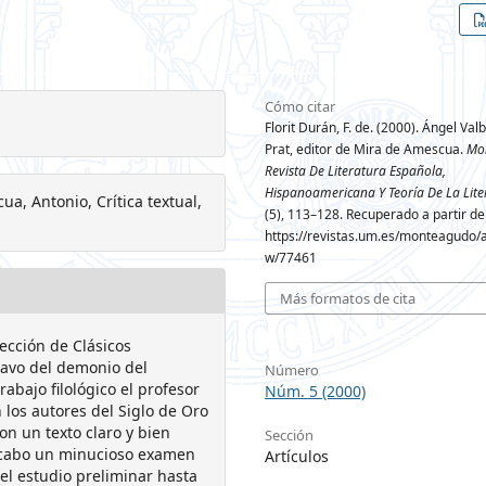
Cómo citar
Florit Durán, F. de. (2000). Ángel Va
Prat, editor de Mira de Amescua.
Mo
Revista De Literatura Española,
Hispanoamericana Y Teoría De La Lite
a, Antonio, Crítica textual,
(5), 113–128. Recuperado a partir de
https://revistas.um.es/monteagudo/ar
w/77461
Más formatos de cita
ección de Clásicos
clavo del demonio del
Número
bajo filológico el profesor
Núm. 5 (2000)
 los autores del Siglo de Oro
on un texto claro y bien
Sección
 a cabo un minucioso examen
Artículos
del estudio preliminar hasta