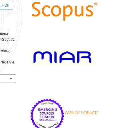
PDF
lbuena
nteagudo.
ratura
,
ticle/vie