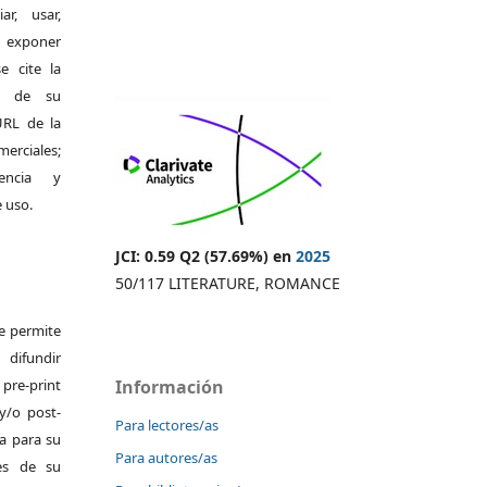
r, usar,
exponer
e cite la
al de su
 URL de la
merciales;
encia y
e uso.
JCI: 0.59 Q2 (57.69%) en
2025
50/117 LITERATURE, ROMANCE
Se permite
difundir
pre-print
Información
y/o post-
Para lectores/as
da para su
Para autores/as
es de su