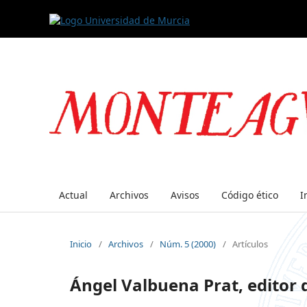
Actual
Archivos
Avisos
Código ético
I
Inicio
/
Archivos
/
Núm. 5 (2000)
/
Artículos
Ángel Valbuena Prat, editor