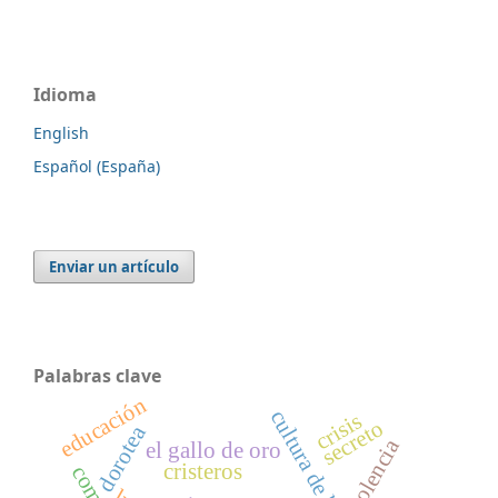
Idioma
English
Español (España)
Enviar un artículo
Palabras clave
educación
crisis
secreto
dorotea
violencia
el gallo de oro
cristeros
comala