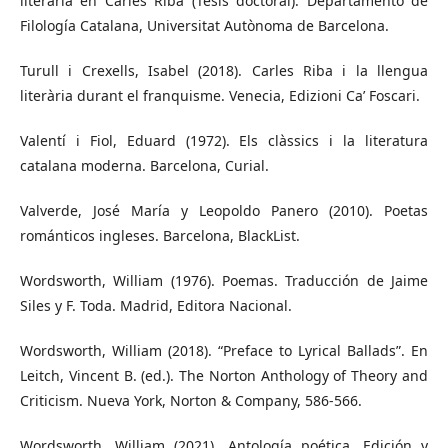
literària en Carles Riba (Tesis doctoral). Departamento de
Filología Catalana, Universitat Autònoma de Barcelona.
Turull i Crexells, Isabel (2018). Carles Riba i la llengua
literària durant el franquisme. Venecia, Edizioni Ca’ Foscari.
Valentí i Fiol, Eduard (1972). Els clàssics i la literatura
catalana moderna. Barcelona, Curial.
Valverde, José María y Leopoldo Panero (2010). Poetas
románticos ingleses. Barcelona, BlackList.
Wordsworth, William (1976). Poemas. Traducción de Jaime
Siles y F. Toda. Madrid, Editora Nacional.
Wordsworth, William (2018). “Preface to Lyrical Ballads”. En
Leitch, Vincent B. (ed.). The Norton Anthology of Theory and
Criticism. Nueva York, Norton & Company, 586-566.
Wordsworth, William (2021). Antología poética. Edición y