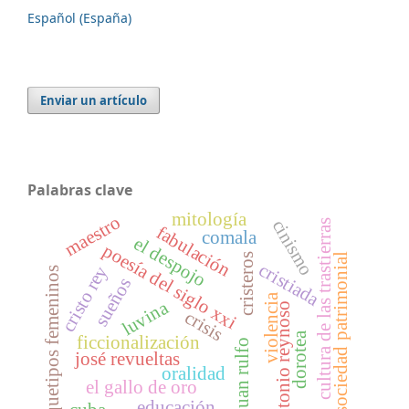
Español (España)
Enviar un artículo
Palabras clave
mitología
maestro
cinismo
cultura de las trastierras
fabulación
comala
el despojo
poesía del siglo xxi
cristeros
sociedad patrimonial
cristiada
cristo rey
arquetipos femeninos
sueños
violencia
luvina
antonio reynoso
crisis
dorotea
ficcionalización
juan rulfo
josé revueltas
oralidad
el gallo de oro
educación