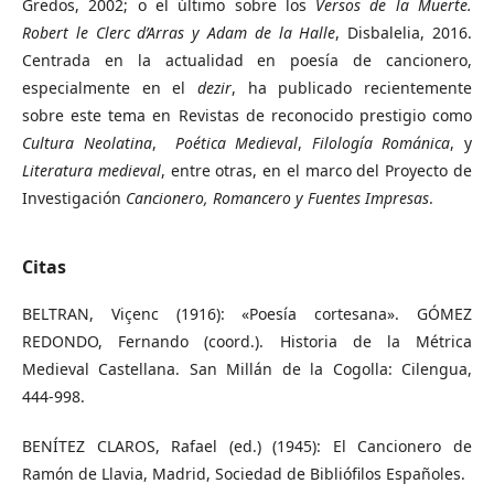
Gredos, 2002; o el último sobre los
Versos de la Muerte.
Robert le Clerc d’Arras y Adam de la Halle
, Disbalelia, 2016.
Centrada en la actualidad en poesía de cancionero,
especialmente en el
dezir
, ha publicado recientemente
sobre este tema en Revistas de reconocido prestigio como
Cultura Neolatina
,
Poética Medieval
,
Filología Románica
, y
Literatura medieval
, entre otras, en el marco del Proyecto de
Investigación
Cancionero, Romancero y Fuentes Impresas
.
Citas
BELTRAN, Viçenc (1916): «Poesía cortesana». GÓMEZ
REDONDO, Fernando (coord.). Historia de la Métrica
Medieval Castellana. San Millán de la Cogolla: Cilengua,
444-998.
BENÍTEZ CLAROS, Rafael (ed.) (1945): El Cancionero de
Ramón de Llavia, Madrid, Sociedad de Bibliófilos Españoles.