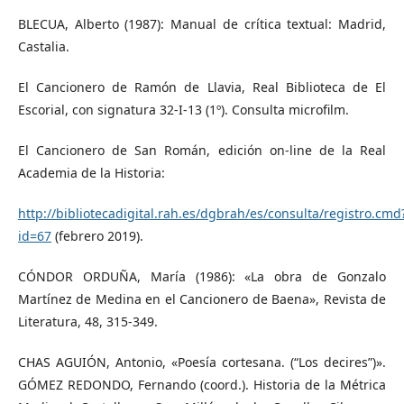
BLECUA, Alberto (1987): Manual de crítica textual: Madrid,
Castalia.
El Cancionero de Ramón de Llavia, Real Biblioteca de El
Escorial, con signatura 32-I-13 (1º). Consulta microfilm.
El Cancionero de San Román, edición on-line de la Real
Academia de la Historia:
http://bibliotecadigital.rah.es/dgbrah/es/consulta/registro.cmd
id=67
(febrero 2019).
CÓNDOR ORDUÑA, María (1986): «La obra de Gonzalo
Martínez de Medina en el Cancionero de Baena», Revista de
Literatura, 48, 315-349.
CHAS AGUIÓN, Antonio, «Poesía cortesana. (“Los decires”)».
GÓMEZ REDONDO, Fernando (coord.). Historia de la Métrica