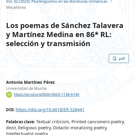
Vol. 32 (2023): Plurilingüismo en las literaturas románicas
/
Miscelánea
Los poemas de Sánchez Talavera
y Martínez Medina en 86* RL:
selección y transmisión
pdf
Antonia Martínez Pérez
Universidad de Murcia
https://orcid.org/0000-0003-1138-6749
https://doi.org/10.6018/ER.526441
DOI:
Textual criticism, Printed cancionero poetry,
Palabras clave:
dezir, Religious poetry, Didactic-moralizing poetry,
Intellectualist poetry