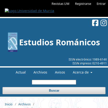
Revistas UM
Registrarse
Entrar
Estudios Románicos
ISSN electrónico:
1989-614X
ISSN impreso:
0210-4911
Actual
Archivos
Avisos
Acerca de
Buscar
Inicio
/
Archivos
/