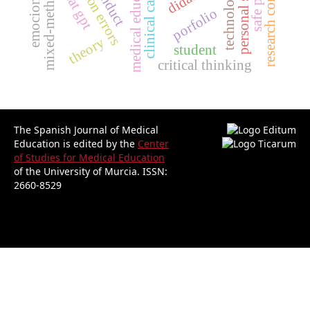
research competencies
medical education.
clinical cases
chat gpt
porfolio
theory
student
critical thinking
The Spanish Journal of Medical
Education is edited by the
Center
of Studies for Medical Education
of the University of Murcia.
ISSN:
2660-8529