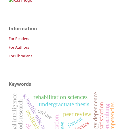
Information
For Readers
For Authors
For Librarians
Keywords
technology dependence
scientific misconduct
emocional intelligence
rehabilitation sciences
mixed-methods research
undergraduate thesis
personal satisfaction
safe prescribing
online
medication errors
peer review
format
didactics