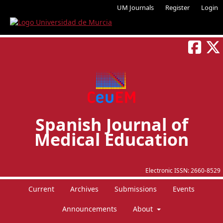
UM Journals
Register
Login
Spanish Journal of
Medical Education
Electronic ISSN:
2660-8529
Current
Archives
Submissions
Events
Announcements
About