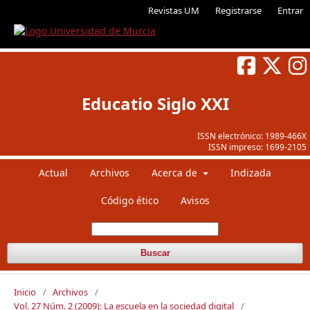
Revistas UM
Registrarse
Entrar
Educatio Siglo XXI
ISSN electrónico:
1989-466X
ISSN impreso:
1699-2105
Actual
Archivos
Acerca de
Indizada
Código ético
Avisos
Buscar
Inicio
/
Archivos
/
Vol. 27 Núm. 2 (2009): La escuela en la sociedad digital
/