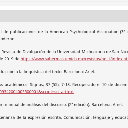
l de publicaciones de la American Psychological Association (3ª 
Moderno.
: Revista de Divulgación de la Universidad Michoacana de San Nic
 de 2019 de
https://www.sabermas.umich.mx/revistas/no_1/index.h
ucción a la lingüística del texto. Barcelona: Ariel.
e los académicos. Signos, 37 (55), 7-18. Recuperado el 10 de dicie
-09342004005500001&script=sci_arttext
ir: manual de análisis del discurso. (2ª edición). Barcelona: Ariel.
nseñanza de la expresión escrita. Comunicación, lenguaje y educac