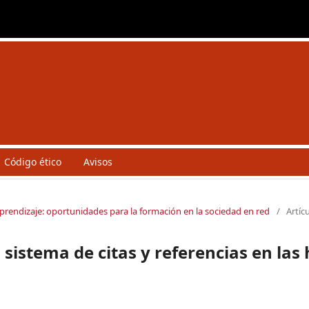
Código ético
Avisos
aprendizaje: oportunidades para la formación en la sociedad en red
/
Artíc
sistema de citas y referencias en las 