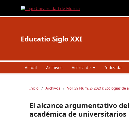
Educatio Siglo XXI
Actual
Archivos
Acerca de
Indizada
Inicio
/
Archivos
/
Vol. 39 Núm. 2 (2021): Ecologías de 
El alcance argumentativo del 
académica de universitarios