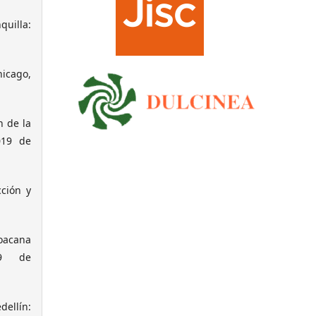
quilla:
hicago,
n de la
019 de
cción y
hoacana
19 de
dellín: