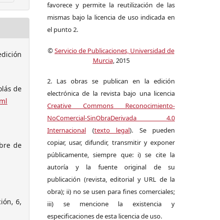
favorece y permite la reutilización de las
mismas bajo la licencia de uso indicada en
el punto 2.
©
Servicio de Publicaciones, Universidad de
edición
Murcia
, 2015
2. Las obras se publican en la edición
olás de
electrónica de la revista bajo una licencia
tml
Creative Commons Reconocimiento-
NoComercial-SinObraDerivada 4.0
Internacional
(
texto legal
). Se pueden
copiar, usar, difundir, transmitir y exponer
mbre de
públicamente, siempre que: i) se cite la
autoría y la fuente original de su
publicación (revista, editorial y URL de la
obra); ii) no se usen para fines comerciales;
ión, 6,
iii) se mencione la existencia y
especificaciones de esta licencia de uso.