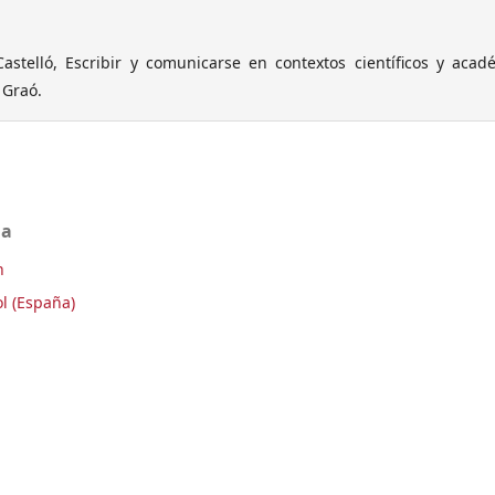
astelló, Escribir y comunicarse en contextos científicos y acad
 Graó.
ma
h
l (España)