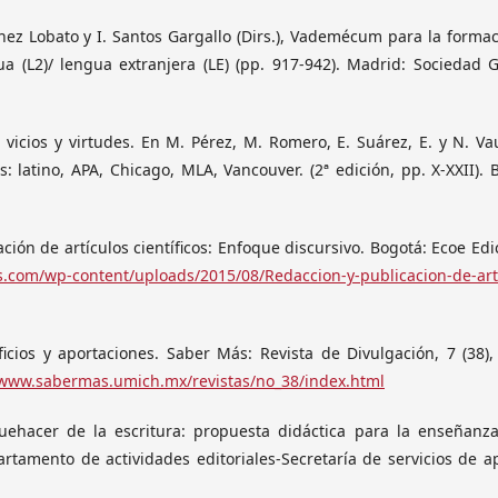
nchez Lobato y I. Santos Gargallo (Dirs.), Vademécum para la forma
 (L2)/ lengua extranjera (LE) (pp. 917-942). Madrid: Sociedad 
s, vicios y virtudes. En M. Pérez, M. Romero, E. Suárez, E. y N. V
s: latino, APA, Chicago, MLA, Vancouver. (2ª edición, pp. X-XXII). 
ación de artículos científicos: Enfoque discursivo. Bogotá: Ecoe Edi
s.com/wp-content/uploads/2015/08/Redaccion-y-publicacion-de-art
ficios y aportaciones. Saber Más: Revista de Divulgación, 7 (38),
/www.sabermas.umich.mx/revistas/no_38/index.html
 quehacer de la escritura: propuesta didáctica para la enseñanz
artamento de actividades editoriales-Secretaría de servicios de a