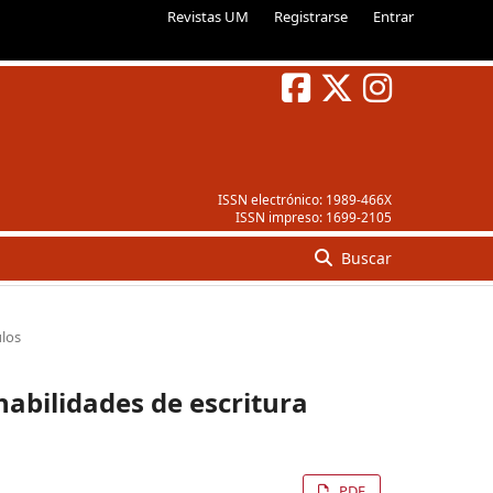
Revistas UM
Registrarse
Entrar
ISSN electrónico:
1989-466X
ISSN impreso:
1699-2105
Buscar
ulos
habilidades de escritura
PDF