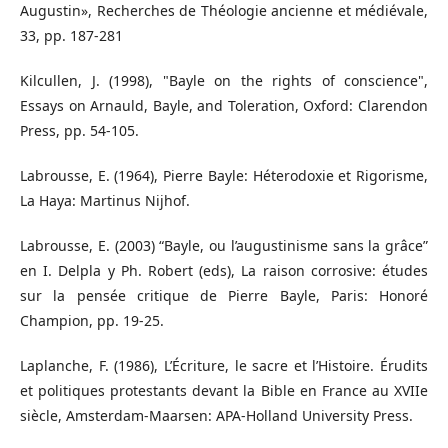
Augustin», Recherches de Théologie ancienne et médiévale,
33, pp. 187-281
Kilcullen, J. (1998), "Bayle on the rights of conscience",
Essays on Arnauld, Bayle, and Toleration, Oxford: Clarendon
Press, pp. 54-105.
Labrousse, E. (1964), Pierre Bayle: Héterodoxie et Rigorisme,
La Haya: Martinus Nijhof.
Labrousse, E. (2003) “Bayle, ou l’augustinisme sans la grâce”
en I. Delpla y Ph. Robert (eds), La raison corrosive: études
sur la pensée critique de Pierre Bayle, Paris: Honoré
Champion, pp. 19-25.
Laplanche, F. (1986), L’Écriture, le sacre et l’Histoire. Érudits
et politiques protestants devant la Bible en France au XVIIe
siècle, Amsterdam-Maarsen: APA-Holland University Press.