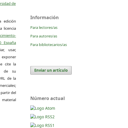
ersidad de
Información
a edición
Para lectores/as
a licencia
miento-
Para autores/as
.0 España
Para bibliotecarios/as
r, usar,
exponer
e cite la
Enviar un artículo
al de su
 URL de la
merciales;
 partir del
Número actual
 material