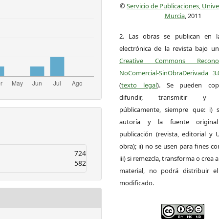
©
Servicio de Publicaciones, Univ
Murcia
, 2011
2. Las obras se publican en l
electrónica de la revista bajo un
Creative Commons Reconoci
NoComercial-SinObraDerivada 3
(
texto legal
). Se pueden copia
difundir, transmitir y 
públicamente, siempre que: i) s
autoría y la fuente origin
publicación (revista, editorial y
obra); ii) no se usen para fines co
724
iii) si remezcla, transforma o crea a
582
material, no podrá distribuir el
modificado.