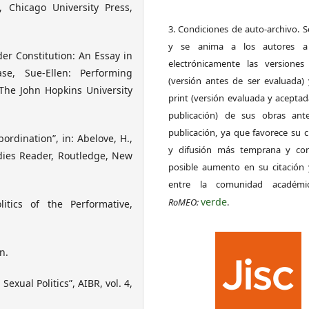
 Chicago University Press,
3. Condiciones de auto-archivo. 
y se anima a los autores a 
er Constitution: An Essay in
electrónicamente las versiones 
e, Sue-Ellen: Performing
(versión antes de ser evaluada) 
 The John Hopkins University
print (versión evaluada y acepta
publicación) de sus obras ant
publicación, ya que favorece su c
ordination”, in: Abelove, H.,
y difusión más temprana y con
udies Reader, Routledge, New
posible aumento en su citación 
entre la comunidad académ
verde
RoMEO:
.
itics of the Performative,
n.
Sexual Politics”, AIBR, vol. 4,