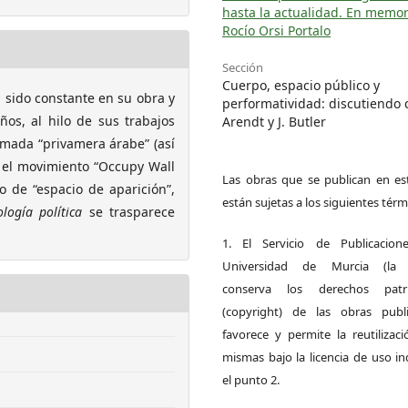
hasta la actualidad. En memor
Rocío Orsi Portalo
Sección
Cuerpo, espacio público y
 sido constante en su obra y
performatividad: discutiendo 
ños, al hilo de sus trabajos
Arendt y J. Butler
amada “privamera árabe” (así
 el movimiento “Occupy Wall
Las obras que se publican en est
o de “espacio de aparición”,
están sujetas a los siguientes térm
logía política
se trasparece
1. El Servicio de Publicacion
Universidad de Murcia (la ed
conserva los derechos patri
(copyright) de las obras publ
favorece y permite la reutilizac
mismas bajo la licencia de uso i
el punto 2.