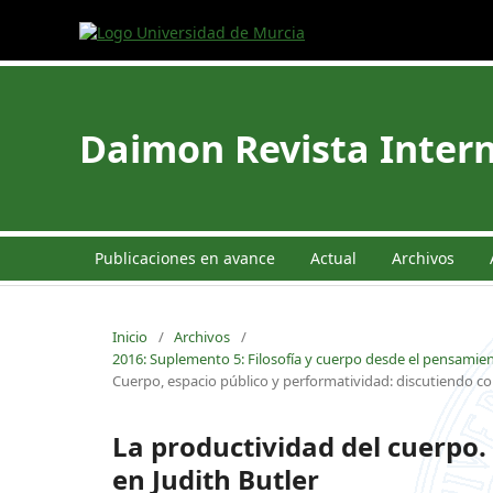
Daimon Revista Intern
Publicaciones en avance
Actual
Archivos
Inicio
/
Archivos
/
2016: Suplemento 5: Filosofía y cuerpo desde el pensamie
Cuerpo, espacio público y performatividad: discutiendo con
La productividad del cuerpo
en Judith Butler