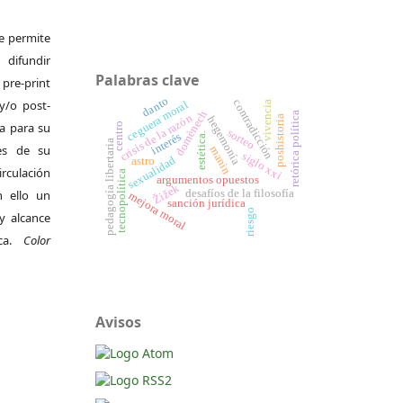
Se permite
difundir
Palabras clave
pre-print
danto
y/o post-
contradicción
ceguera moral
vivencia
domènech
retórica política
crisis de la razón
poshistoria
hegemonía
da para su
centro
sorteo
interés
estética.
pedagogía libertaria
es de su
manin
siglo xxi
sexualidad
astro
irculación
tecnopolítica
argumentos opuestos
Žižek
 ello un
desafíos de la filosofía
mejora moral
sanción jurídica
riesgo
y alcance
ica.
Color
Avisos