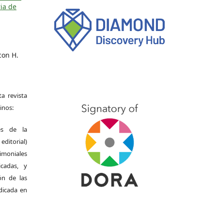
ia de
con H.
a revista
inos:
es de la
itorial)
moniales
icadas, y
ión de las
ndicada en