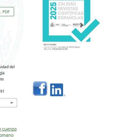
PDF
vidad del
gía
ta
891
y cuerpo
romano