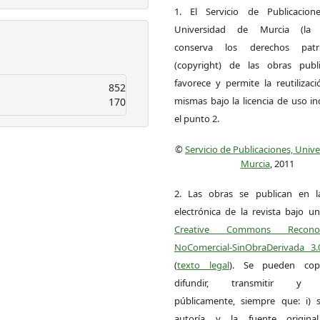
1. El Servicio de Publicacion
Universidad de Murcia (la ed
conserva los derechos patri
(copyright) de las obras publ
favorece y permite la reutilizac
852
mismas bajo la licencia de uso i
170
el punto 2.
©
Servicio de Publicaciones, Univ
Murcia
, 2011
2. Las obras se publican en l
electrónica de la revista bajo un
Creative Commons Reconoci
NoComercial-SinObraDerivada 3
(
texto legal
). Se pueden copia
difundir, transmitir y 
públicamente, siempre que: i) s
autoría y la fuente origin