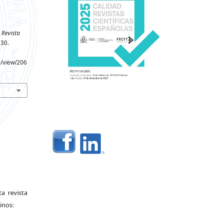
Revista
230.
e/view/206
a revista
inos: