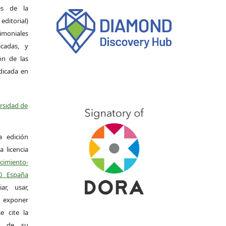
es de la
itorial)
moniales
icadas, y
ión de las
ndicada en
ersidad de
a edición
a licencia
miento-
.0 España
r, usar,
exponer
e cite la
al de su