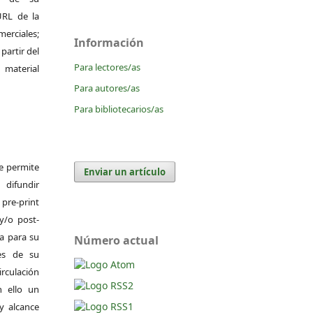
 URL de la
merciales;
Información
 partir del
Para lectores/as
 material
Para autores/as
Para bibliotecarios/as
Se permite
Enviar un artículo
difundir
pre-print
y/o post-
da para su
Número actual
es de su
irculación
 ello un
y alcance