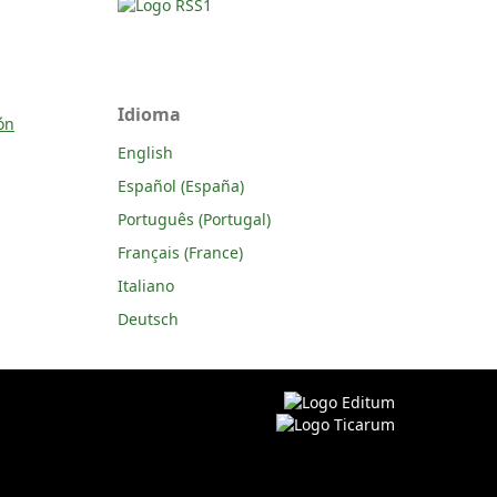
Idioma
ón
English
Español (España)
Português (Portugal)
Français (France)
Italiano
Deutsch