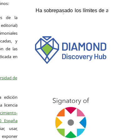
inos:
es de la
itorial)
moniales
icadas, y
ión de las
ndicada en
ersidad de
a edición
a licencia
miento-
.0 España
r, usar,
exponer