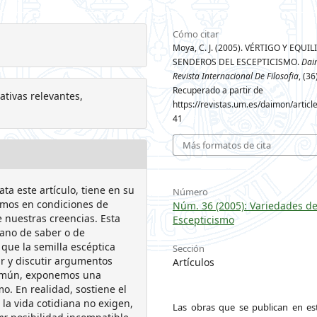
Cómo citar
Moya, C. J. (2005). VÉRTIGO Y EQUIL
SENDEROS DEL ESCEPTICISMO.
Dai
Revista Internacional De Filosofia
, (36
Recuperado a partir de
ativas relevantes,
https://revistas.um.es/daimon/articl
41
Más formatos de cita
ta este artículo, tiene en su
Número
amos en condiciones de
Núm. 36 (2005): Variedades d
 nuestras creencias. Esta
Escepticismo
ano de saber o de
 que la semilla escéptica
Sección
ar y discutir argumentos
Artículos
 común, exponemos una
o. En realidad, sostiene el
 la vida cotidiana no exigen,
Las obras que se publican en est