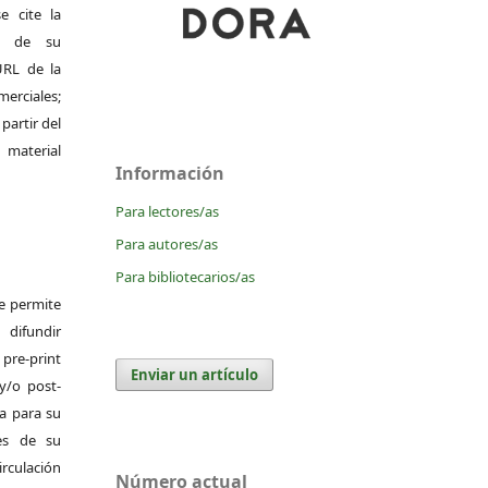
e cite la
al de su
 URL de la
merciales;
 partir del
 material
Información
Para lectores/as
Para autores/as
Para bibliotecarios/as
Se permite
difundir
pre-print
Enviar un artículo
y/o post-
da para su
es de su
irculación
Número actual