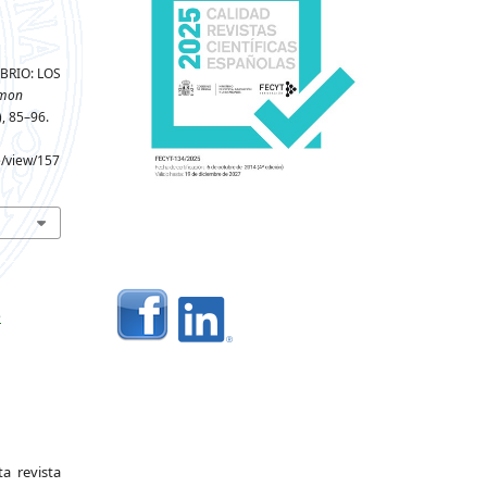
IBRIO: LOS
mon
), 85–96.
e/view/157
e
a revista