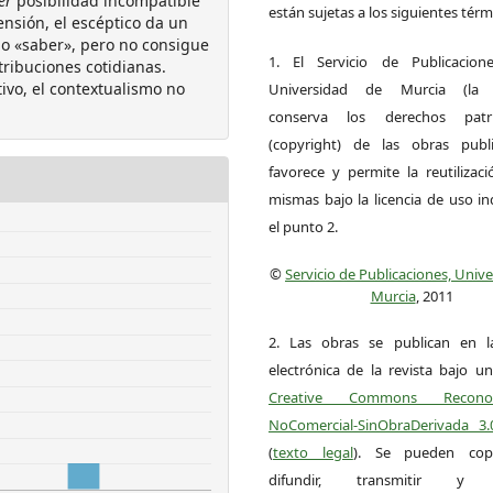
er
posibilidad incompatible
están sujetas a los siguientes térm
ensión, el escéptico da un
o «saber», pero no consigue
1. El Servicio de Publicacion
ribuciones cotidianas.
ivo, el contextualismo no
Universidad de Murcia (la ed
conserva los derechos patri
(copyright) de las obras publ
favorece y permite la reutilizac
mismas bajo la licencia de uso i
el punto 2.
©
Servicio de Publicaciones, Univ
Murcia
, 2011
2. Las obras se publican en l
electrónica de la revista bajo un
Creative Commons Reconoci
NoComercial-SinObraDerivada 3
(
texto legal
). Se pueden copia
difundir, transmitir y 