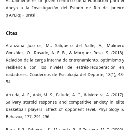
Actualmente es un joven científico de la Fundación para el
Apoyo a la Investigación del Estado de Río de Janeiro
(FAPERJ) – Brasil.
Citas
Aranzana Juarros, M., Salguero del Valle, A., Molinero
González, O., Rosado, A. F. B., & Márquez Rosa, S. (2018).
Relación de la carga interna de entrenamiento, optimismo y
resiliencia con los niveles de estrés-recuperación en
nadadores. Cuadernos de Psicología del Deporte, 18(1), 43-
54.
Arruda, A. F., Aoki, M. S., Paludo, A. C., & Moreira, A. (2017).
Salivary steroid response and competitive anxiety in elite
basketball players: Effect of opponent level. Physiology &
Behavior, 177, 291-296.
Bara, F. G., Ribeiro, L.S., Miranda, R., & Teixeira, M. T. (2002).