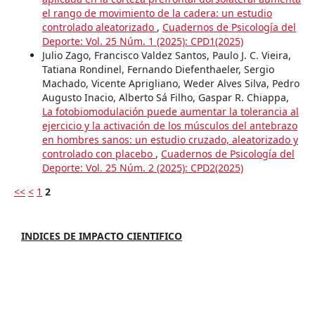
el rango de movimiento de la cadera: un estudio
controlado aleatorizado
,
Cuadernos de Psicología del
Deporte: Vol. 25 Núm. 1 (2025): CPD1(2025)
Julio Zago, Francisco Valdez Santos, Paulo J. C. Vieira,
Tatiana Rondinel, Fernando Diefenthaeler, Sergio
Machado, Vicente Aprigliano, Weder Alves Silva, Pedro
Augusto Inacio, Alberto Sá Filho, Gaspar R. Chiappa,
La fotobiomodulación puede aumentar la tolerancia al
ejercicio y la activación de los músculos del antebrazo
en hombres sanos: un estudio cruzado, aleatorizado y
controlado con placebo
,
Cuadernos de Psicología del
Deporte: Vol. 25 Núm. 2 (2025): CPD2(2025)
<<
<
1
2
INDICES DE IMPACTO CIENTIFICO