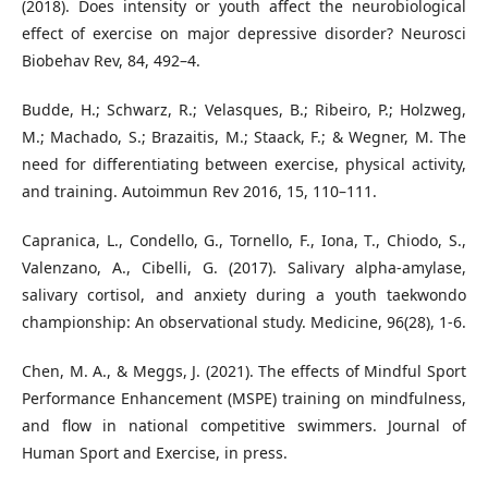
(2018). Does intensity or youth affect the neurobiological
effect of exercise on major depressive disorder? Neurosci
Biobehav Rev, 84, 492–4.
Budde, H.; Schwarz, R.; Velasques, B.; Ribeiro, P.; Holzweg,
M.; Machado, S.; Brazaitis, M.; Staack, F.; & Wegner, M. The
need for differentiating between exercise, physical activity,
and training. Autoimmun Rev 2016, 15, 110–111.
Capranica, L., Condello, G., Tornello, F., Iona, T., Chiodo, S.,
Valenzano, A., Cibelli, G. (2017). Salivary alpha-amylase,
salivary cortisol, and anxiety during a youth taekwondo
championship: An observational study. Medicine, 96(28), 1-6.
Chen, M. A., & Meggs, J. (2021). The effects of Mindful Sport
Performance Enhancement (MSPE) training on mindfulness,
and flow in national competitive swimmers. Journal of
Human Sport and Exercise, in press.