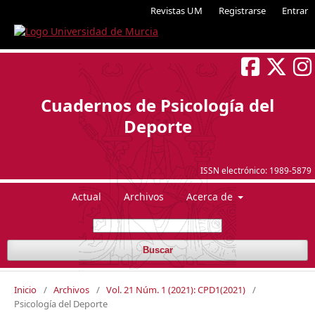
Revistas UM
Registrarse
Entrar
Cuadernos de Psicología del
Deporte
ISSN electrónico:
1989-5879
Actual
Archivos
Acerca de
Buscar
Inicio
/
Archivos
/
Vol. 21 Núm. 1 (2021): CPD1(2021)
/
Psicología del Deporte