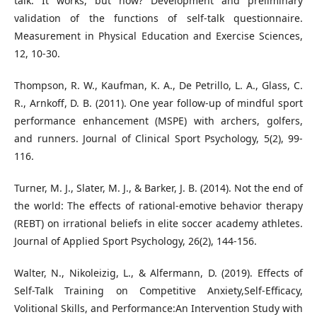
talk: It works, but how? Development and preliminary
validation of the functions of self-talk questionnaire.
Measurement in Physical Education and Exercise Sciences,
12, 10-30.
Thompson, R. W., Kaufman, K. A., De Petrillo, L. A., Glass, C.
R., Arnkoff, D. B. (2011). One year follow-up of mindful sport
performance enhancement (MSPE) with archers, golfers,
and runners. Journal of Clinical Sport Psychology, 5(2), 99-
116.
Turner, M. J., Slater, M. J., & Barker, J. B. (2014). Not the end of
the world: The effects of rational-emotive behavior therapy
(REBT) on irrational beliefs in elite soccer academy athletes.
Journal of Applied Sport Psychology, 26(2), 144-156.
Walter, N., Nikoleizig, L., & Alfermann, D. (2019). Effects of
Self-Talk Training on Competitive Anxiety,Self-Efficacy,
Volitional Skills, and Performance:An Intervention Study with