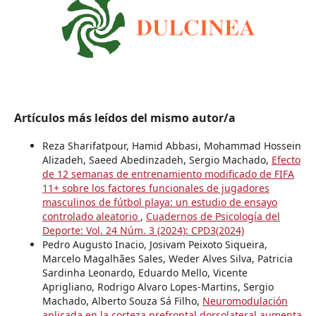
Artículos más leídos del mismo autor/a
Reza Sharifatpour, Hamid Abbasi, Mohammad Hossein
Alizadeh, Saeed Abedinzadeh, Sergio Machado,
Efecto
de 12 semanas de entrenamiento modificado de FIFA
11+ sobre los factores funcionales de jugadores
masculinos de fútbol playa: un estudio de ensayo
controlado aleatorio
,
Cuadernos de Psicología del
Deporte: Vol. 24 Núm. 3 (2024): CPD3(2024)
Pedro Augusto Inacio, Josivam Peixoto Siqueira,
Marcelo Magalhães Sales, Weder Alves Silva, Patricia
Sardinha Leonardo, Eduardo Mello, Vicente
Aprigliano, Rodrigo Alvaro Lopes-Martins, Sergio
Machado, Alberto Souza Sá Filho,
Neuromodulación
aplicada en la corteza prefrontal dorsolateral aumenta