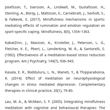
Josefsson, T., Ivarsson, A., Lindwall, M., Gustafsson, H.,
Stenling, A., Böröy, J., Mattsson, E., Carnebratt, J., Sevholt, S.,
& Falkevik, E. (2017). Mindfulness mechanisms in sports:
mediating effects of rumination and emotion regulation on
sport-specific coping. Mindfulness, 8(5), 1354–1363.
KabatZinn, J., Massion, A., Kristeller, J., Peterson, L. G.,
Fletcher, K. E., Pbert, L., Lenderking, W. R., & Santorelli, S.
(1992). Effectiveness of a meditation-based stress reduction
program. Am J Psychiatry, 149(7), 936–943.
Kasala, E. R., Bodduluru, L. N., Maneti, Y., & Thipparaboina,
R. (2014). Effect of meditation on neurophysiological
changes in stress mediated depression. Complementary
therapies in clinical practice, 20(1), 74-80.
Lau, M. A., & McMain, S. F. (2005). Integrating mindfulness
meditation with cognitive and behavioural therapies: The