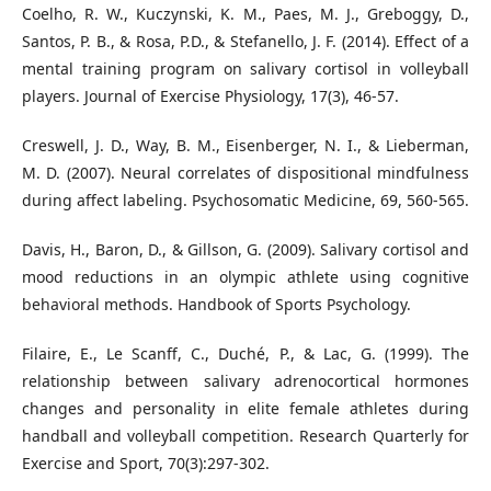
Coelho, R. W., Kuczynski, K. M., Paes, M. J., Greboggy, D.,
Santos, P. B., & Rosa, P.D., & Stefanello, J. F. (2014). Effect of a
mental training program on salivary cortisol in volleyball
players. Journal of Exercise Physiology, 17(3), 46-57.
Creswell, J. D., Way, B. M., Eisenberger, N. I., & Lieberman,
M. D. (2007). Neural correlates of dispositional mindfulness
during affect labeling. Psychosomatic Medicine, 69, 560-565.
Davis, H., Baron, D., & Gillson, G. (2009). Salivary cortisol and
mood reductions in an olympic athlete using cognitive
behavioral methods. Handbook of Sports Psychology.
Filaire, E., Le Scanff, C., Duché, P., & Lac, G. (1999). The
relationship between salivary adrenocortical hormones
changes and personality in elite female athletes during
handball and volleyball competition. Research Quarterly for
Exercise and Sport, 70(3):297-302.