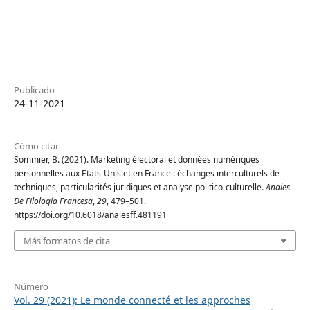
Publicado
24-11-2021
Cómo citar
Sommier, B. (2021). Marketing électoral et données numériques
personnelles aux Etats-Unis et en France : échanges interculturels de
techniques, particularités juridiques et analyse politico-culturelle.
Anales
De Filología Francesa
,
29
, 479–501.
https://doi.org/10.6018/analesff.481191
Más formatos de cita
Número
Vol. 29 (2021): Le monde connecté et les approches