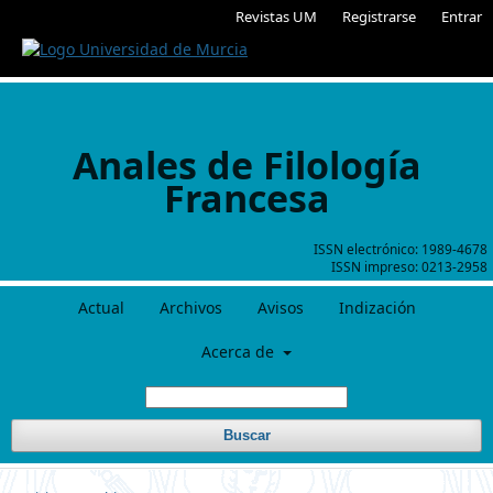
Revistas UM
Registrarse
Entrar
Anales de Filología
Francesa
ISSN electrónico:
1989-4678
ISSN impreso:
0213-2958
Actual
Archivos
Avisos
Indización
Acerca de
Buscar