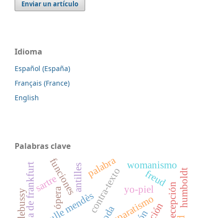
Enviar un artículo
Idioma
Español (España)
Français (France)
English
Palabras clave
palabra
funciones
womanismo
escuela de frankfurt
antilles
contra-texto
humboldt
freud
sartre
yo-piel
ópera
debussy
catulle mendès
comparatismo
oda