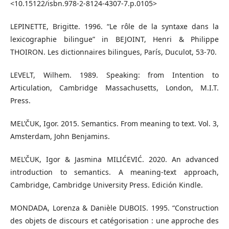
<10.15122/isbn.978-2-8124-4307-7.p.0105>
LEPINETTE, Brigitte. 1996. “Le rôle de la syntaxe dans la
lexicographie bilingue” in BEJOINT, Henri & Philippe
THOIRON. Les dictionnaires bilingues, París, Duculot, 53-70.
LEVELT, Wilhem. 1989. Speaking: from Intention to
Articulation, Cambridge Massachusetts, London, M.I.T.
Press.
MEL’ČUK, Igor. 2015. Semantics. From meaning to text. Vol. 3,
Amsterdam, John Benjamins.
MEL’ČUK, Igor & Jasmina MILIĆEVIĆ. 2020. An advanced
introduction to semantics. A meaning-text approach,
Cambridge, Cambridge University Press. Edición Kindle.
MONDADA, Lorenza & Danièle DUBOIS. 1995. “Construction
des objets de discours et catégorisation : une approche des