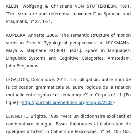
KLEIN, Wolfgang & Christiane VON STUTTERHEIM. 1991.
“Text structure and referential movement” in Sprache und
Pragmatik, nº 22, 1-31.
KOPECKA, Annette. 2006. “The semantic structure of motion
verbs in French: Typological perspectives” in HICKMANN,
Maya & Stéphane ROBERT. (eds.). Space in languages:
Linguistic Systems and Cognitive Categories, Amstedam,
John Benjamins.
LEGALLOIS, Dominique. 2012. “La colligation: autre nom de
la collocation grammaticale ou autre logique de la relation
mutuelle entre syntaxe et sémantique?” in Corpus nº 11, [En
ligne] <
http://journals.openedition.org/corpus/2202
>
LEPINETTE, Brigitte. 1989. “Vers un dictionnaire explicatif et
combinatoire bilingue. Bases théoriques et élaboration de
quelques articles” in Cahiers de lexicologie, n° 54, 105 162.