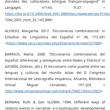
données des collocations bilingue français-espagnol” in
Langages n°143, 5-27. <
https://doi.org/10.3406/lgge.2001.888https://www.persee.fr/do
726x_2001_num_35_143_888>
ALONSO, Margarita. 2017. “Diccionarios combinatorios” in
Estudios de Lingüística del Español nº 38, 173-201
<
https://www.raco.cat/index.php/Elies/article/view/327486
>
BARRIOS, María. 2008. “Diccionarios combinatorios del
español: diferencias y semejanzas entre Redes y Práctico” in
AZORÍN, Dolores. (dir.). El diccionario como puente entre las
lenguas y culturas del mundo. Actas del II Congreso
Internacional de Lexicografía Hispánica, Alicante, Biblioteca
Virtual Miguel Cervantes, 197-203. <
http://www.cervantesvirtual.com/nd/ark:/59851/bmcn5922
>
BERMAN, Ruth & Dan SLOBIN. 1994. Different ways of
relating events in narrative: a crosslinguistic developmental