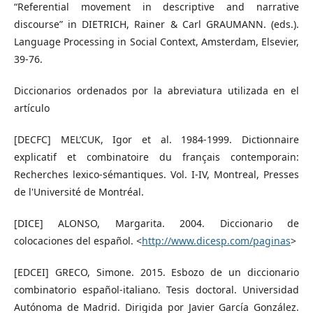
“Referential movement in descriptive and narrative
discourse” in DIETRICH, Rainer & Carl GRAUMANN. (eds.).
Language Processing in Social Context, Amsterdam, Elsevier,
39-76.
Diccionarios ordenados por la abreviatura utilizada en el
artículo
[DECFC] MEL’CUK, Igor et al. 1984-1999. Dictionnaire
explicatif et combinatoire du français contemporain:
Recherches lexico-sémantiques. Vol. I-IV, Montreal, Presses
de l'Université de Montréal.
[DICE] ALONSO, Margarita. 2004. Diccionario de
colocaciones del español. <
http://www.dicesp.com/paginas
>
[EDCEI] GRECO, Simone. 2015. Esbozo de un diccionario
combinatorio español-italiano. Tesis doctoral. Universidad
Autónoma de Madrid. Dirigida por Javier García González.