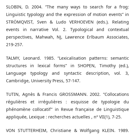
SLOBIN, D. 2004. “The many ways to search for a frog:
Linguistic typology and the expression of motion events” in
STRÖMQVIST, Sven & Ludo VERHOEVEN (eds.). Relating
events in narrative Vol. 2. Typological and contextual
perspectives, Mahwah, NJ, Lawrence Erlbaum Associates,
219-257.
TALMY, Leonard. 1985. “Lexicalisation patterns: semantic
structures in lexical forms” in SHOPEN, Timothy (ed.),
Language typology and syntactic description, vol. 3,
Cambridge, University Press, 57-147.
TUTIN, Agnès & Francis GROSSMANN. 2002. “Collocations
régulières et irrégulières : esquisse de typologie du
phénomène collocatif” in Revue française de Linguistique
appliquée, Lexique : recherches actuelles , nº VII(1), 7-25.
VON STUTTERHEIM, Christiane & Wolfgang KLEIN. 1989.