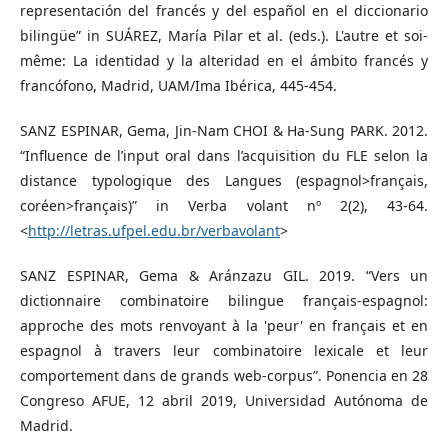
representación del francés y del español en el diccionario
bilingüe” in SUÁREZ, María Pilar et al. (eds.). L'autre et soi-
même: La identidad y la alteridad en el ámbito francés y
francófono, Madrid, UAM/Ima Ibérica, 445-454.
SANZ ESPINAR, Gema, Jin-Nam CHOI & Ha-Sung PARK. 2012.
“Influence de l’input oral dans l’acquisition du FLE selon la
distance typologique des Langues (espagnol>français,
coréen>français)” in Verba volant nº 2(2), 43-64.
<
http://letras.ufpel.edu.br/verbavolant
>
SANZ ESPINAR, Gema & Aránzazu GIL. 2019. “Vers un
dictionnaire combinatoire bilingue français-espagnol:
approche des mots renvoyant à la 'peur' en français et en
espagnol à travers leur combinatoire lexicale et leur
comportement dans de grands web-corpus”. Ponencia en 28
Congreso AFUE, 12 abril 2019, Universidad Autónoma de
Madrid.