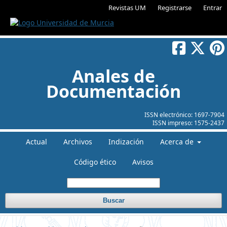
Revistas UM
Registrarse
Entrar
Anales de
Documentación
ISSN electrónico:
1697-7904
ISSN impreso:
1575-2437
Actual
Archivos
Indización
Acerca de
Código ético
Avisos
Buscar