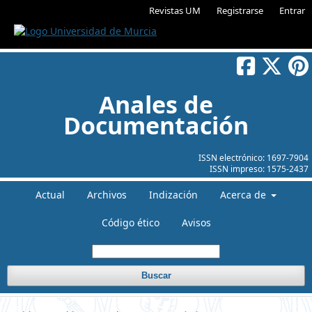
Revistas UM
Registrarse
Entrar
Anales de
Documentación
ISSN electrónico:
1697-7904
ISSN impreso:
1575-2437
Actual
Archivos
Indización
Acerca de
Código ético
Avisos
Buscar