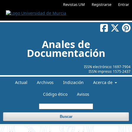
Revistas UM
Registrarse
Entrar
Anales de
Documentación
ISSN electrónico:
1697-7904
ISSN impreso:
1575-2437
Actual
Archivos
Indización
Acerca de
Código ético
Avisos
Buscar