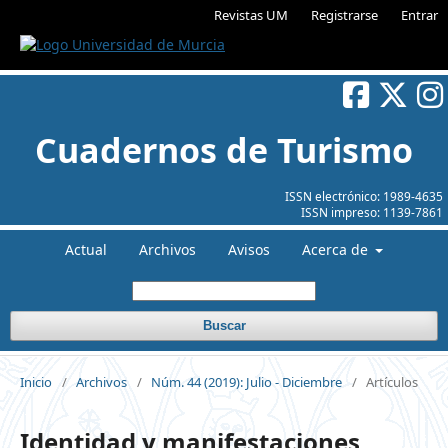
Revistas UM
Registrarse
Entrar
Cuadernos de Turismo
ISSN electrónico:
1989-4635
ISSN impreso:
1139-7861
Actual
Archivos
Avisos
Acerca de
Buscar
Inicio
/
Archivos
/
Núm. 44 (2019): Julio - Diciembre
/
Artículos
Identidad y manifestaciones