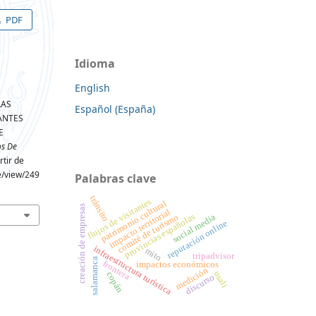
PDF
Idioma
English
LAS
Español (España)
ANTES
E
s De
rtir de
le/view/249
Palabras clave
tránsito
flujos de visitantes
patrimonio cultural
creación de empresas
impacto territorial
provincias españolas
comité de turismo
social media
reputación online
infraestructura turística
mito
tripadvisor
salamanca
frontera
impactos económicos
medición
usali
copán
discurso