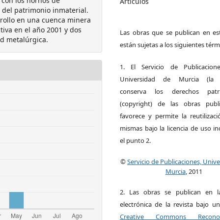
 con los hornos de
Artículos
 del patrimonio inmaterial.
arrollo en una cuenca minera
tiva en el año 2001 y dos
Las obras que se publican en est
ad metalúrgica.
están sujetas a los siguientes térm
1. El Servicio de Publicacion
Universidad de Murcia (la ed
conserva los derechos patri
(copyright) de las obras publ
favorece y permite la reutilizac
mismas bajo la licencia de uso i
el punto 2.
©
Servicio de Publicaciones, Univ
Murcia
, 2011
2. Las obras se publican en l
electrónica de la revista bajo un
Creative Commons Reconoci