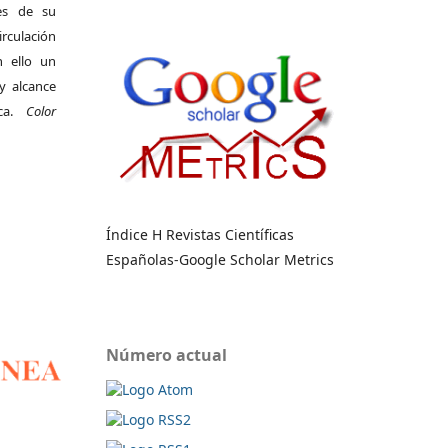
es de su
irculación
 ello un
y alcance
ica.
Color
Índice H Revistas Científicas
Españolas-Google Scholar Metrics
Número actual