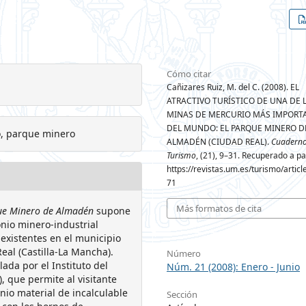
Cómo citar
Cañizares Ruiz, M. del C. (2008). EL
ATRACTIVO TURÍSTICO DE UNA DE 
MINAS DE MERCURIO MÁS IMPORT
DEL MUNDO: EL PARQUE MINERO D
o, parque minero
ALMADÉN (CIUDAD REAL).
Cuaderno
Turismo
, (21), 9–31. Recuperado a pa
https://revistas.um.es/turismo/artic
71
Más formatos de cita
ue Minero de Almadén
supone
onio minero-industrial
 existentes en el municipio
eal (Castilla-La Mancha).
Número
ada por el Instituto del
Núm. 21 (2008): Enero - Junio
, que permite al visitante
io material de incalculable
Sección