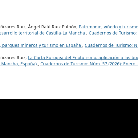
añizares Ruiz, Ángel Raúl Ruiz Pulpón,
Patrimonio, viñedo y turismo
esarrollo territorial de Castilla-La Mancha
,
Cuadernos de Turismo:
, parques mineros y turismo en España
,
Cuadernos de Turismo: N
ñizares Ruiz,
La Carta Europea del Enoturismo: aplicación a las b
La Mancha, España)
,
Cuadernos de Turismo: Núm. 57 (2026): Enero -