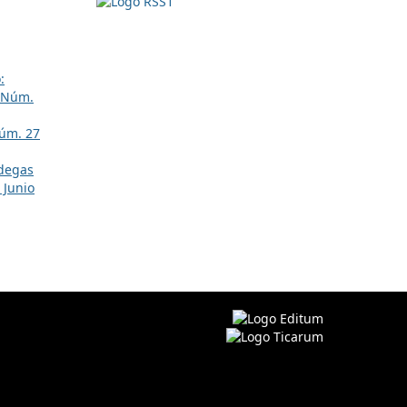
:
 Núm.
úm. 27
odegas
 Junio