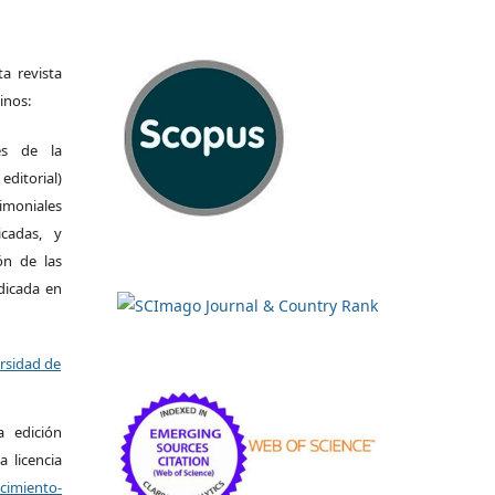
a revista
inos:
es de la
itorial)
moniales
icadas, y
ión de las
ndicada en
ersidad de
a edición
a licencia
miento-