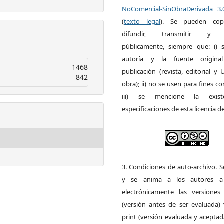
NoComercial-SinObraDerivada 3
(
texto legal
). Se pueden copia
difundir, transmitir y 
públicamente, siempre que: i) s
autoría y la fuente origin
1468
publicación (revista, editorial y
842
obra); ii) no se usen para fines co
iii) se mencione la exist
especificaciones de esta licencia d
3. Condiciones de auto-archivo. 
y se anima a los autores a 
electrónicamente las versiones 
(versión antes de ser evaluada) 
print (versión evaluada y acepta