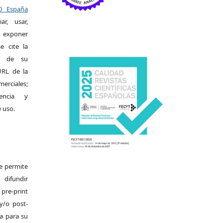
.0 España
r, usar,
exponer
e cite la
al de su
 URL de la
merciales;
encia y
e uso.
Se permite
difundir
pre-print
y/o post-
da para su