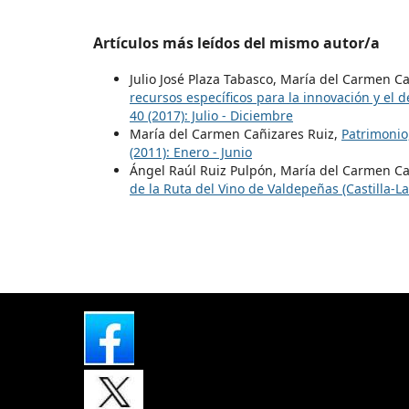
Artículos más leídos del mismo autor/a
Julio José Plaza Tabasco, María del Carmen C
recursos específicos para la innovación y el d
40 (2017): Julio - Diciembre
María del Carmen Cañizares Ruiz,
Patrimonio
(2011): Enero - Junio
Ángel Raúl Ruiz Pulpón, María del Carmen Ca
de la Ruta del Vino de Valdepeñas (Castilla-