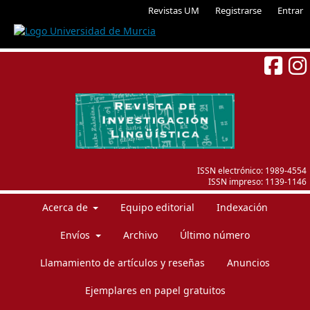
Revistas UM
Registrarse
Entrar
ISSN electrónico:
1989-4554
ISSN impreso:
1139-1146
Acerca de
Equipo editorial
Indexación
Envíos
Archivo
Último número
Llamamiento de artículos y reseñas
Anuncios
Ejemplares en papel gratuitos