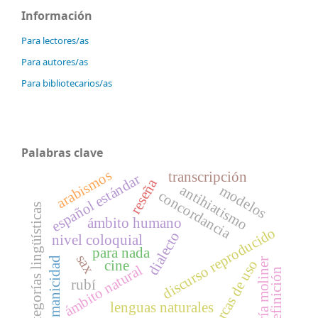
Información
Para lectores/as
Para autores/as
Para bibliotecarios/as
Palabras clave
arabismos
transcripción
español estándar
reseña
antihiatismo
modelos
concordancia
categorías lingüísticas
ámbito humano
discurso reproducido
dialecto
nivel coloquial
para nada
sax
humanicidad
maría moliner
marcas de uso
cine
ámbito natural
indefinición
rubí
lenguas naturales