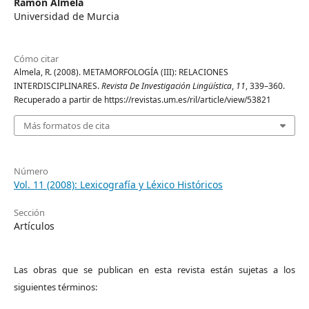
Ramón Almela
Universidad de Murcia
Cómo citar
Almela, R. (2008). METAMORFOLOGÍA (III): RELACIONES
INTERDISCIPLINARES.
Revista De Investigación Lingüística
,
11
, 339–360.
Recuperado a partir de https://revistas.um.es/ril/article/view/53821
Más formatos de cita
Número
Vol. 11 (2008): Lexicografía y Léxico Históricos
Sección
Artículos
Las obras que se publican en esta revista están sujetas a los
siguientes términos: