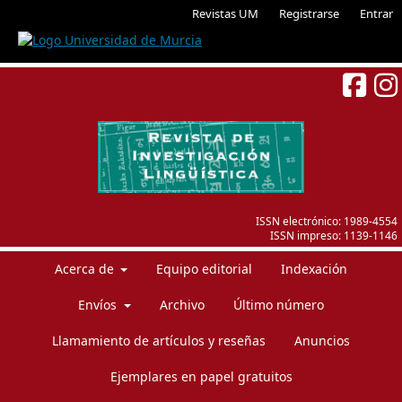
Revistas UM
Registrarse
Entrar
ISSN electrónico:
1989-4554
ISSN impreso:
1139-1146
Acerca de
Equipo editorial
Indexación
Envíos
Archivo
Último número
Llamamiento de artículos y reseñas
Anuncios
Ejemplares en papel gratuitos