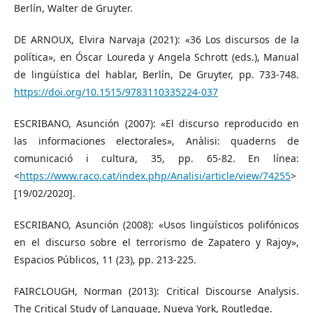
Berlín, Walter de Gruyter.
DE ARNOUX, Elvira Narvaja (2021): «36 Los discursos de la
política», en Óscar Loureda y Angela Schrott (eds.), Manual
de lingüística del hablar, Berlín, De Gruyter, pp. 733-748.
https://doi.org/10.1515/9783110335224-037
ESCRIBANO, Asunción (2007): «El discurso reproducido en
las informaciones electorales», Anàlisi: quaderns de
comunicació i cultura, 35, pp. 65-82. En línea:
<
https://www.raco.cat/index.php/Analisi/article/view/74255
>
[19/02/2020].
ESCRIBANO, Asunción (2008): «Usos lingüísticos polifónicos
en el discurso sobre el terrorismo de Zapatero y Rajoy»,
Espacios Públicos, 11 (23), pp. 213-225.
FAIRCLOUGH, Norman (2013): Critical Discourse Analysis.
The Critical Study of Language, Nueva York, Routledge.