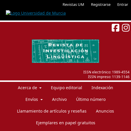
Revistas UM
Registrarse
Entrar
ISSN electrónico:
1989-4554
ISSN impreso:
1139-1146
Acerca de
Equipo editorial
Indexación
Envíos
Archivo
Último número
Llamamiento de artículos y reseñas
Anuncios
Ejemplares en papel gratuitos