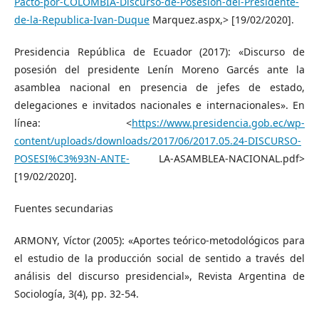
Pacto-por-COLOMBIA-Discurso-de-Posesion-del-Presidente-
de-la-Republica-Ivan-Duque
Marquez.aspx,> [19/02/2020].
Presidencia República de Ecuador (2017): «Discurso de
posesión del presidente Lenín Moreno Garcés ante la
asamblea nacional en presencia de jefes de estado,
delegaciones e invitados nacionales e internacionales». En
línea: <
https://www.presidencia.gob.ec/wp-
content/uploads/downloads/2017/06/2017.05.24-DISCURSO-
POSESI%C3%93N-ANTE-
LA-ASAMBLEA-NACIONAL.pdf>
[19/02/2020].
Fuentes secundarias
ARMONY, Víctor (2005): «Aportes teórico-metodológicos para
el estudio de la producción social de sentido a través del
análisis del discurso presidencial», Revista Argentina de
Sociología, 3(4), pp. 32-54.